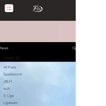
News
Freizeit
All Posts
Spielbericht
JBLH
wJA
3. Liga
Ligateam