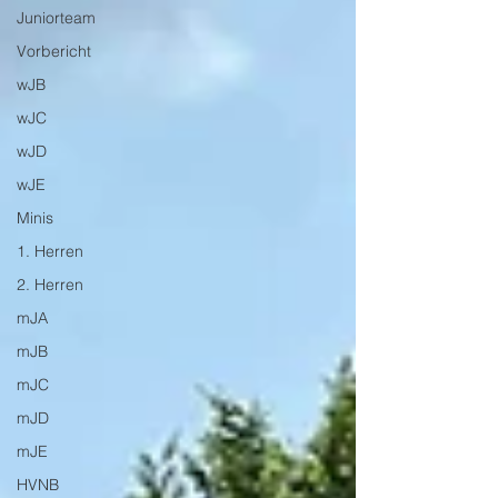
Juniorteam
Vorbericht
wJB
wJC
wJD
wJE
Minis
1. Herren
2. Herren
mJA
mJB
mJC
mJD
mJE
HVNB