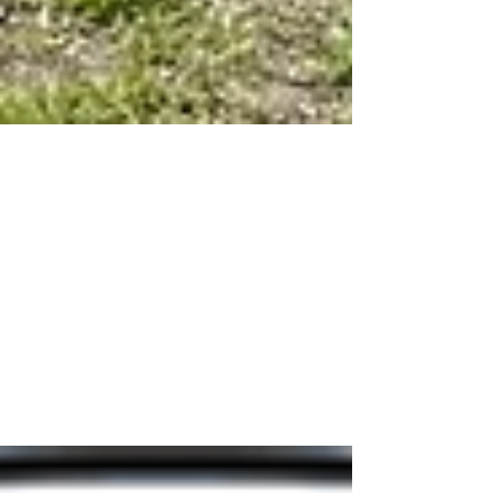
Bernd Schröder
29. Feb. 2024
Vom 01. bis 31. März für unser
Projekt abstimmen!
Germerott Innenausbau hilft aktiv und zeigt Herz.
Das Gehrdener Unternehmen 50.000 € für Ideen
& Initiativen zur Jugend- und...