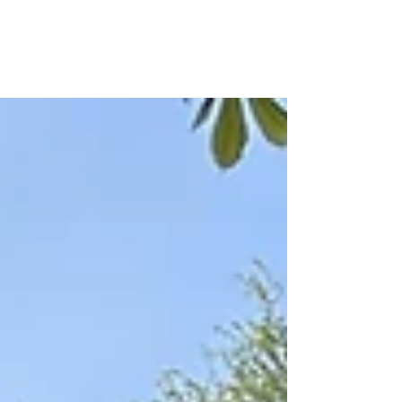
TVHB-Sommerfest 2024: Prima Wetter und
Stimmung an der SalzwegArena mit viel Besuch
herrschte am gestrigen Samstagmittag und -
nachmittag.