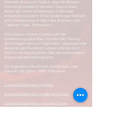
Alternativ ist es auch möglich, dass der Browser
Cookies grundsätzlich blockiert. Dazu müssen
Nutzer die Cookie-Einstellungen im Browser
entsprechend ändern. Diese Einstellungen befinden
sich normalerweise im Menü des Browsers unter
„Optionen“ oder „Präferenzen“.
Das Löschen unserer Cookies oder die
Deaktivierung zukünftiger Cookies oder Tracking-
Technologien kann zur Folge haben, dass bestimmte
Bereiche oder Funktionen unserer Dienste nicht
mehr zur Verfügung stehen oder das Nutzererlebnis
anderweitig beeinträchtigt wird.
Die folgenden Links können nützlich sein, oder
alternativ die Option „Hilfe“ im Browser.
Cookie-Einstellungen in Firefox
Cookie-Einstellungen im Internet Explorer
Cookie-Einstellungen in Google Chrome
Cookie-Einstellungen in Safari (OS X)
Cookie-Einstellungen in Safari (iOS)