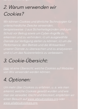
2. Warum verwenden wir
Cookies?
Wir können Cookies und ähnliche Technologien für
unterschiedliche Zwecke verwenden,
beispielsweise: i) aus Sicherheitsgründen und zum
Schutz vor Betrug sowie um Cyber-Angriffe zu
erkennen und zu verhindern; ii) um ausgewählte
Dienste zur Verfügung stellen zu können; iii) um die
Performance, den Betrieb und die Wirksamkeit
unserer Dienste zu überwachen und zu analysieren
und iv) um das Nutzererlebnis zu verbessern.
3. Cookie-Übersicht:
Hier
ist eine Übersicht, welche Cookies auf Websites
von Wix verwendet werden können.
4. Optionen:
Um mehr über Cookies zu erfahren, u. a. wie man
erkennt, welche Cookies gesetzt wurden und wie
man sie verwaltet, löscht und blockiert, empfehlen wir
einen Besuch auf
www.aboutcookies.org
oder
www.allaboutcookies.org.