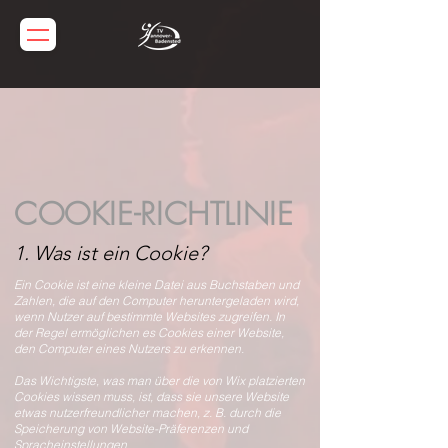
COOKIE-RICHTLINIE
1. Was ist ein Cookie?
Ein Cookie ist eine kleine Datei aus Buchstaben und
Zahlen, die auf den Computer heruntergeladen wird,
wenn Nutzer auf bestimmte Websites zugreifen. In
der Regel ermöglichen es Cookies einer Website,
den Computer eines Nutzers zu erkennen.
Das Wichtigste, was man über die von Wix platzierten
Cookies wissen muss, ist, dass sie unsere Website
etwas nutzerfreundlicher machen, z. B. durch die
Speicherung von Website-Präferenzen und
Spracheinstellungen.