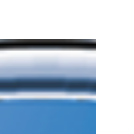
𝗦𝘁𝗲𝗹𝗹𝗲𝗻𝗮𝗻𝗴𝗲𝗯𝗼𝘁𝗲 - 𝗪𝗜𝗥
𝗦𝗨𝗖𝗛𝗘𝗡
Neben Betreuer:innen für unsere Jüngsten (F-
Jugend/Minis) sowie die männliche C-Jugend
suchen wir auch für unsere Herrenteams: Die
Herren...