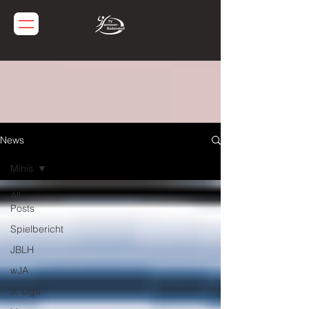
News
Minis
All
Posts
Spielbericht
JBLH
wJA
3. Liga