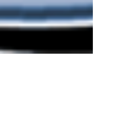
Bernd Schröder
3. Okt. 2025
Ab sofort möglich: Anmeldung zur
Osterferienfreizeit Schloss Dankern
2026
Es ist wieder soweit: Ihr habt ab sofort die
Möglichkeit, Euch für unsere Ferienfreizeit nach