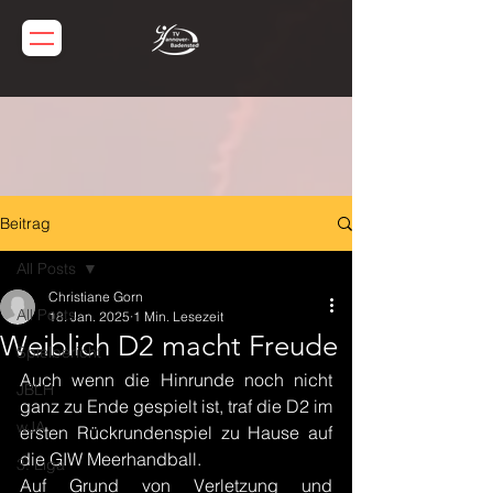
Beitrag
All Posts
Christiane Gorn
All Posts
18. Jan. 2025
1 Min. Lesezeit
Weiblich D2 macht Freude
Spielbericht
Auch wenn die Hinrunde noch nicht 
JBLH
ganz zu Ende gespielt ist, traf die D2 im 
wJA
ersten Rückrundenspiel zu Hause auf 
die GIW Meerhandball.
3. Liga
Auf Grund von Verletzung und 