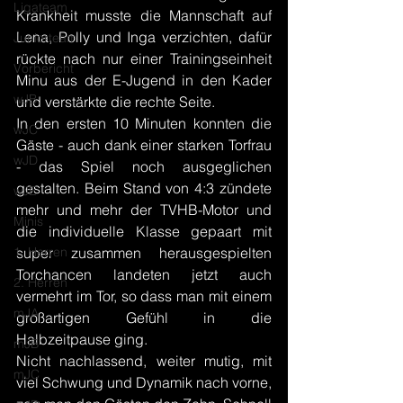
Ligateam
Krankheit musste die Mannschaft auf 
Lena, Polly und Inga verzichten, dafür 
Juniorteam
rückte nach nur einer Trainingseinheit 
Vorbericht
Minu aus der E-Jugend in den Kader 
wJB
und verstärkte die rechte Seite.
In den ersten 10 Minuten konnten die 
wJC
Gäste - auch dank einer starken Torfrau 
wJD
- das Spiel noch ausgeglichen 
gestalten. Beim Stand von 4:3 zündete 
wJE
mehr und mehr der TVHB-Motor und 
Minis
die individuelle Klasse gepaart mit 
1. Herren
super zusammen herausgespielten 
Torchancen landeten jetzt auch 
2. Herren
vermehrt im Tor, so dass man mit einem 
mJA
großartigen Gefühl in die 
Halbzeitpause ging. 
mJB
Nicht nachlassend, weiter mutig, mit 
mJC
viel Schwung und Dynamik nach vorne, 