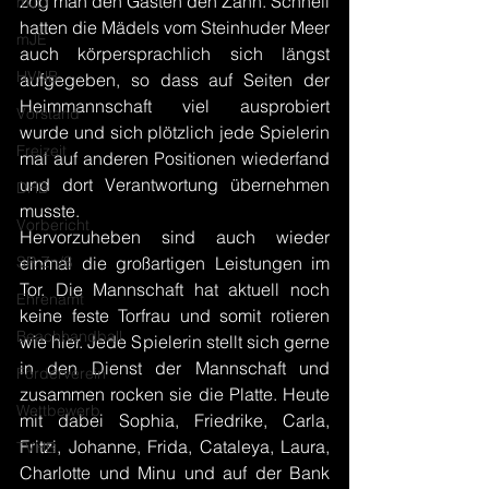
zog man den Gästen den Zahn. Schnell 
mJD
hatten die Mädels vom Steinhuder Meer 
mJE
auch körpersprachlich sich längst 
HVNB
aufgegeben, so dass auf Seiten der 
Heimmannschaft viel ausprobiert 
Vorstand
wurde und sich plötzlich jede Spielerin 
Freizeit
mal auf anderen Positionen wiederfand 
und dort Verantwortung übernehmen 
DHB
musste. 
Vorbericht
Hervorzuheben sind auch wieder 
SR Zn/S
einmal die großartigen Leistungen im 
Tor. Die Mannschaft hat aktuell noch 
Ehrenamt
keine feste Torfrau und somit rotieren 
Beachhandball
wie hier. Jede Spielerin stellt sich gerne 
in den Dienst der Mannschaft und 
Förderverein
zusammen rocken sie die Platte. Heute 
Wettbewerb
mit dabei Sophia, Friedrike, Carla, 
Fritzi, Johanne, Frida, Cataleya, Laura, 
TVHB
Charlotte und Minu und auf der Bank 