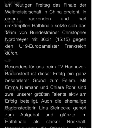
Ligateam
am heutigen Freitag das Finale der 
Weltmeisterschaft in China erreicht. In 
Juniorteam
einem packenden und hart 
Vorbericht
umkämpften Halbfinale setzte sich das 
wJB
Team von Bundestrainer Christopher 
Nordmeyer mit 36:31 (15:15) gegen 
wJC
den U19-Europameister Frankreich 
wJD
durch.
wJE
Besonders für uns beim TV Hannover-
Minis
Badenstedt ist dieser Erfolg ein ganz 
1. Herren
besonderer Grund zum Feiern. Mit 
Emma Niemann und Chiara Rohr sind 
2. Herren
zwei unserer größten Talente aktiv am 
mJA
Erfolg beteiligt. Auch die ehemalige 
Badenstedterin Lina Steinecke gehört 
mJB
zum Aufgebot und glänzte im 
mJC
Halbfinale als starker Rückhalt. 