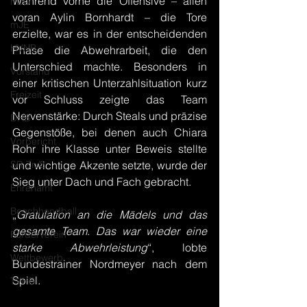
Während vorne die Offensive – allen 
mJD
voran Aylin Bornhardt – die Tore 
mJE
erzielte, war es in der entscheidenden 
HVNB
Phase die Abwehrarbeit, die den 
Unterschied machte. Besonders in 
Vorstand
einer kritischen Unterzahlsituation kurz 
Freizeit
vor Schluss zeigte das Team 
Nervenstärke: Durch Steals und präzise 
DHB
Gegenstöße, bei denen auch Chiara 
Vorbericht
Rohr ihre Klasse unter Beweis stellte 
SR Zn/S
und wichtige Akzente setzte, wurde der 
Sieg unter Dach und Fach gebracht.
Ehrenamt
Beachhandball
„
Gratulation an die Mädels und das 
gesamte Team. Das war wieder eine 
Förderverein
starke Abwehrleistung
“, lobte 
Wettbewerb
Bundestrainer Nordmeyer nach dem 
Spiel.
TVHB