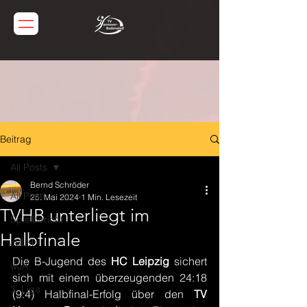
Beitrag
All Posts
Bernd Schröder
All Posts
25. Mai 2024
1 Min. Lesezeit
TVHB unterliegt im
Spielbericht
Halbfinale
JBLH
Die B-Jugend des 
HC Leipzig
 sichert 
wJA
sich mit einem überzeugenden 24:18 
3. Liga
(9:4) Halbfinal-Erfolg über den 
TV 