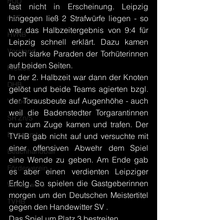
mJD
fast nicht in Erscheinung. Leipzig 
mJE
hingegen ließ 2 Strafwürfe liegen - so 
war das Halbzeitergebnis von 9:4 für 
HVNB
Leipzig schnell erklärt. Dazu kamen 
Vorstand
noch starke Paraden der Torhüterinnen 
auf beiden Seiten.
Freizeit
In der 2. Halbzeit war dann der Knoten 
DHB
gelöst und beide Teams agierten bzgl. 
der Torausbeute auf Augenhöhe - auch 
Vorbericht
weil die Badenstedter Torgarantinnen 
SR Zn/S
nun zum Zuge kamen und trafen. Der 
Ehrenamt
TVHB gab nicht auf und versuchte mit 
einer offensiven Abwehr dem Spiel 
Beachhandball
eine Wende zu geben. Am Ende gab 
Förderverein
es aber einen verdienten Leipziger 
Erfolg. So spielen die Gastgeberinnen 
Wettbewerb
morgen um den Deutschen Meistertitel 
TVHB
gegen den Handewitter SV .
Das Spiel um Platz 3 bestreiten 