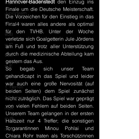
Hannover-Badenstedt
 den Einzug ins 
Ligateam
Finale um die Deutsche Meisterschaft. 
Juniorteam
Die Vorzeichen für den Einstieg in das 
Vorbericht
Final4 waren alles andere als optimal 
für den TVHB. Unter der Woche 
wJB
verletzte sich Goalgetterin Jule Jördens 
wJC
am Fuß und trotz aller Unterstützung 
durch die medizinische Abteilung kam 
wJD
gestern das Aus.
wJE
So begab sich unser Team 
gehandicapt in das Spiel und leider 
Minis
war auch eine große Nervosität (auf 
1. Herren
beiden Seiten) dem Spiel zunächst 
2. Herren
nicht zuträglich. Das Spiel war geprägt 
von vielen Fehlern auf beiden Seiten. 
mJA
Unserem Team gelangen in der ersten 
mJB
Halbzeit nur 4 Treffer; die sonstigen 
Torgarantinnen Minou Pohlai und 
mJC
Chiara Rohr traten als Torschützinnen 