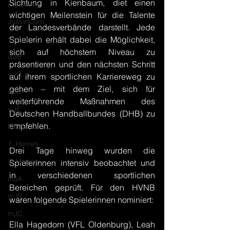
Sichtung in Kienbaum, diet einen 
Ligateam
wichtigen Meilenstein für die Talente 
Juniorteam
der Landesverbände darstellt. Jede 
Vorbericht
Spielerin erhält dabei die Möglichkeit, 
sich auf höchstem Niveau zu 
wJB
präsentieren und den nächsten Schritt 
wJC
auf ihrem sportlichen Karriereweg zu 
gehen – mit dem Ziel, sich für 
wJD
weiterführende Maßnahmen des 
wJE
Deutschen Handballbundes (DHB) zu 
empfehlen.
Minis
1. Herren
Drei Tage hinweg wurden die 
2. Herren
Spielerinnen intensiv beobachtet und 
in verschiedenen sportlichen 
mJA
Bereichen 
g
eprüft. Für den HVNB 
mJB
waren folgende Spielerinnen nominiert:
mJC
Ella Hagedorn (VFL Oldenburg), Leah 