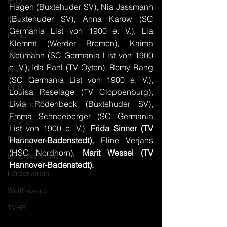
mJD
Hagen (Buxtehuder SV), Nia Jassmann 
mJE
(Buxtehuder SV), Anna Karow (SC 
Germania List von 1900 e. V.), Lia 
HVNB
Klemmt (Werder Bremen), Kaima 
Vorstand
Neumann (SC Germania List von 1900 
e. V.), Ida Pahl (TV Oyten), Romy Rang 
Freizeit
(SC Germania List von 1900 e. V.), 
DHB
Louisa Reselage (TV Cloppenburg), 
Livia Rödenbeck (Buxtehuder SV), 
Vorbericht
Emma Schneeberger (SC Germania 
SR Zn/S
List von 1900 e. V.), 
Frida Sinner (TV 
Ehrenamt
Hannover-Badenstedt),
 Eline Verjans 
(HSG Nordhorn), 
Marit Wessel (TV 
Beachhandball
Hannover-Badenstedt).
Förderverein
Wettbewerb
TVHB