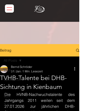
Beitrag
All Posts
Bernd Schröder
All Posts
31. Jan.
1 Min. Lesezeit
TVHB-Talente bei DHB-
Spielbericht
Sichtung in Kienbaum
JBLH
Die HVNB-Nachwuchstalente des 
wJA
Jahrgangs 2011 weilen seit dem 
3. Liga
27.01.2026 zur jährlichen DHB-