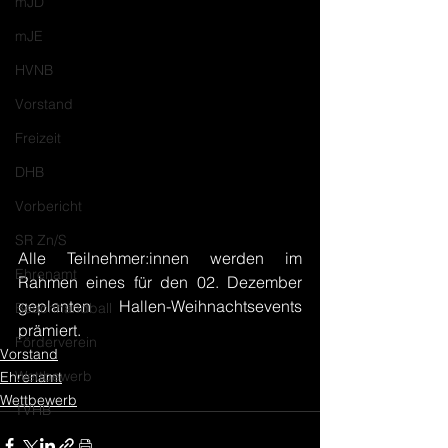
mJD
mJE
HVNB
Vorstand
Freizeit
DHB
Vorbericht
SR Zn/S
Alle Teilnehmer:innen werden im 
Ehrenamt
Rahmen eines für den 02. Dezember 
geplanten Hallen-Weihnachtsevents 
Beachhandball
prämiert. 
Förderverein
Vorstand
Wettbewerb
Ehrenamt
Wettbewerb
TVHB