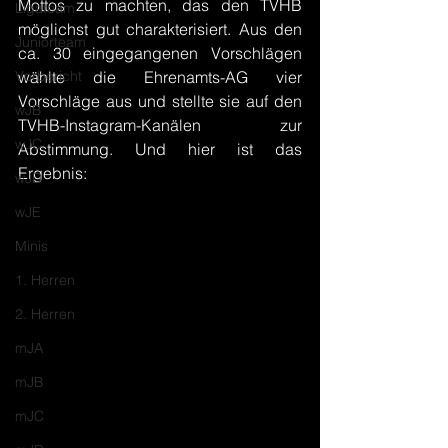
Mottos zu machten, das den TVHB 
Ligateam
möglichst gut charakterisiert. Aus den 
Juniorteam
ca. 30 eingegangenen Vorschlägen 
Vorbericht
wählte die Ehrenamts-AG vier 
Vorschläge aus und stellte sie auf den 
wJB
TVHB-Instagram-Kanälen zur 
wJC
Abstimmung. Und hier ist das 
Ergebnis:
wJD
wJE
Minis
1. Herren
2. Herren
mJA
mJB
mJC