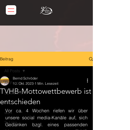
Beitrag
All Posts
Bernd Schröder
All Posts
13. Okt. 2023
1 Min. Lesezeit
TVHB-Mottowettbewerb ist
Spielbericht
entschieden
JBLH
Vor ca. 4 Wochen riefen wir über 
wJA
unsere social media-Kanäle auf, sich 
3. Liga
Gedanken bzgl. eines passenden 