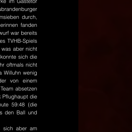
ke im Gästetor 
ubrandenburger 
msieben durch, 
erinnen fanden 
urf war bereits 
es TVHB-Spiels 
 was aber nicht 
onnte sich die 
 oftmals nicht 
 Willuhn wenig 
der von einem 
 Team absetzen 
Pflughaupt die 
te 59:48 (die 
s den Ball und 
 sich aber am 