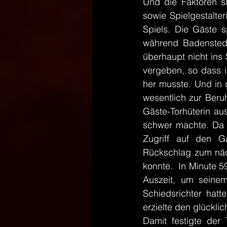
Und die Faktoren s
sowie Spielgestalte
Spiels. Die Gäste s
während Badenstedt
überhaupt nicht ins 
vergeben, so dass i
her musste. Und in d
wesentlich zur Beru
Gäste-Torhüterin au
schwer machte. Da z
Zugriff auf den G
Rückschlag zum näch
konnte.  In Minute 
Auszeit, um seinem
Schiedsrichter hatt
erzielte den glückli
Damit festigte der