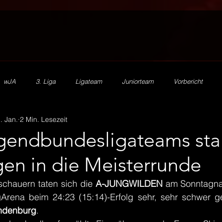
wJA
3. Liga
Ligateam
Juniorteam
Vorbericht
. Jan.
2 Min. Lesezeit
2. Herren
mJA
mJB
mJC
mJD
mJE
HV
endbundesligateams sta
gen in die Meisterrunde
SR Zn/S
Ehrenamt
Beachhandball
Förderverein
schauern taten sich die 
A-JUNGWILDEN
 am Sonntagnac
Arena beim 24:23 (15:14)-Erfolg sehr, sehr schwer g
ndenburg
. 