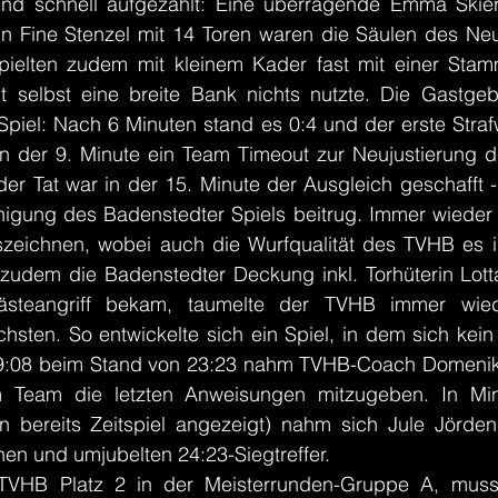
ind schnell aufgezählt: Eine überragende Emma Skier
rin Fine Stenzel mit 14 Toren waren die Säulen des Ne
pielten zudem mit kleinem Kader fast mit einer Stam
 selbst eine breite Bank nichts nutzte. Die Gastgeb
Spiel: Nach 6 Minuten stand es 0:4 und der erste Strafw
n der 9. Minute ein Team Timeout zur Neujustierung d
er Tat war in der 15. Minute der Ausgleich geschafft -
higung des Badenstedter Spiels beitrug. Immer wieder k
szeichnen, wobei auch die Wurfqualität des TVHB es ihr
udem die Badenstedter Deckung inkl. Torhüterin Lotta
ästeangriff bekam, taumelte der TVHB immer wie
sten. So entwickelte sich ein Spiel, in dem sich kein
59:08 beim Stand von 23:23 nahm TVHB-Coach Domenik 
 Team die letzten Anweisungen mitzugeben. In Minu
en bereits Zeitspiel angezeigt) nahm sich Jule Jörden
chen und umjubelten 24:23-Siegtreffer.
 TVHB Platz 2 in der Meisterrunden-Gruppe A, muss