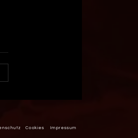
raum wird wahr: Unsere
Juniorinnen ziehen ins
e ein!
enschutz
Cookies
Impressum