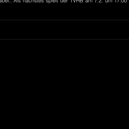
dabei.. Als nächstes spielt der TVHB am 7.2. um 17:00