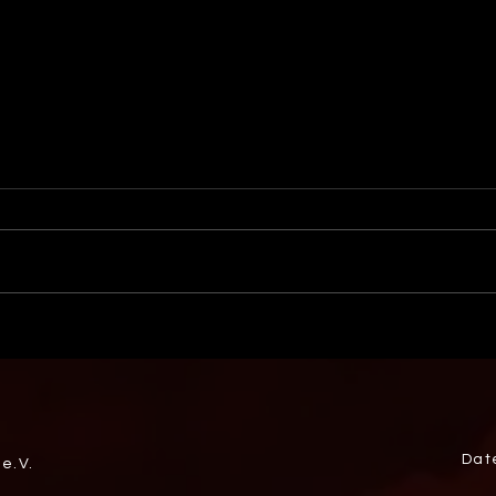
Weltmeister! Unsere Talente
WM-T
krönen sich zum U20-Gold
U20-
Final
Dat
e.V.