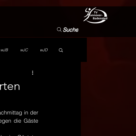
Suche
wJB
wJC
wJD
NB
Vorstand
rten
Wettbewerb
TVHB
hmittag in der 
egen die Gäste 