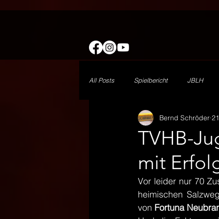
All Posts
Spielbericht
JBLH
Bernd Schröder
21
wJE
Minis
1. Herren
TVHB-Jug
mit Erfol
Freizeit
DHB
Vorbericht
Vor leider nur 70 Zu
heimischen Salzweg
von 
Fortuna Neubra