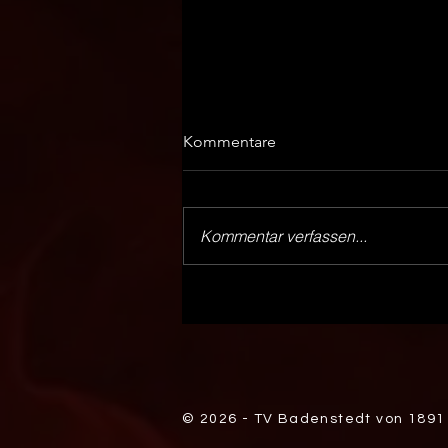
Kommentare
Kommentar verfassen...
Große Bühne für
Badenstedter Talente: DHB-
Kader für die U18-WM steht!
© 2026 - TV Badenstedt von 1891 