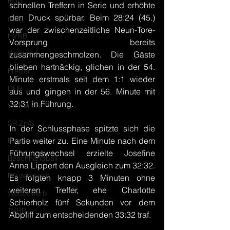
mJD
schnellen Treffern in Serie und erhöhte 
den Druck spürbar. Beim 28:24 (45.) 
mJE
war der zwischenzeitliche Neun-Tore-
HVNB
Vorsprung bereits 
Vorstand
zusammengeschmolzen. Die Gäste 
blieben hartnäckig, glichen in der 54. 
Freizeit
Minute erstmals seit dem 1:1 wieder 
DHB
aus und gingen in der 56. Minute mit 
32:31 in Führung.
Vorbericht
SR Zn/S
In der Schlussphase spitzte sich die 
Partie weiter zu. Eine Minute nach dem 
Ehrenamt
Führungswechsel erzielte Josefine 
Beachhandball
Anna Lippert den Ausgleich zum 32:32. 
Förderverein
Es folgten knapp 3 Minuten ohne 
weiteren Treffer, ehe Charlotte 
Wettbewerb
Schierholz fünf Sekunden vor dem 
TVHB
Abpfiff zum entscheidenden 33:32 traf.