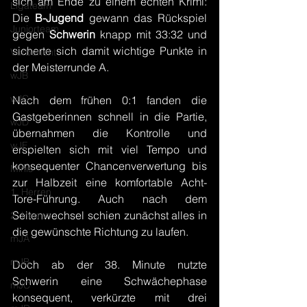
sich am Ende zu einem echten Krimi: 
Ligateam
Die 
B-Jugend
 gewann das Rückspiel 
Juniorteam
gegen 
Schwerin 
knapp mit 33:32 und 
sicherte sich damit wichtige Punkte in 
Vorbericht
der Meisterrunde A.
wJB
wJC
Nach dem frühen 0:1 fanden die 
Gastgeberinnen schnell in die Partie, 
wJD
übernahmen die Kontrolle und 
wJE
erspielten sich mit viel Tempo und 
konsequenter Chancenverwertung bis 
Minis
zur Halbzeit eine komfortable Acht-
1. Herren
Tore-Führung. Auch nach dem 
Seitenwechsel schien zunächst alles in 
2. Herren
die gewünschte Richtung zu laufen.
mJA
mJB
Doch ab der 38. Minute nutzte 
Schwerin eine Schwächephase 
mJC
konsequent, verkürzte mit drei 