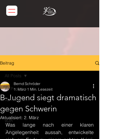
Beitrag
All Posts
Bernd Schröder
All Posts
1. März
1 Min. Lesezeit
B-Jugend siegt dramatisch
Spielbericht
gegen Schwerin
JBLH
Aktualisiert:
2. März
wJA
Was lange nach einer klaren 
3. Liga
Angelegenheit aussah, entwickelte 