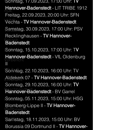
Sonntag, 17.09.2023, 17:00 Uhr: 
TV 
mJD
Hannover-Badenstedt
 - LIT TRIBE 1912
mJE
Freitag, 22.09.2023, 20:00 Uhr: SFN 
HVNB
Vechta - 
TV Hannover-Badenstedt
Samstag, 30.09.2023, 17:00 Uhr: PSV 
Vorstand
Recklinghausen - 
TV Hannover-
Freizeit
Badenstedt
Sonntag, 15.10.2023, 17:00 Uhr: T
V 
DHB
Hannover-Badenstedt
 - VfL Oldenburg 
Vorbericht
II
SR Zn/S
Sonntag, 22.10.2023, 16:00 Uhr: TV 
Aldekerk 07 - 
TV Hannover-Badenstedt
Ehrenamt
Sonntag, 29.10.2023, 16:00 Uhr: 
TV 
Beachhandball
Hannover-Badenstedt
 - BV Garrel
Sonntag, 05.11.2023, 15:00 Uhr: HSG 
Förderverein
Blomberg-Lippe II - 
TV Hannover-
Wettbewerb
Badenstedt
Samstag, 18.11.2023, 15:00 Uhr: BV 
TVHB
Borussia 09 Dortmund II - 
TV Hannover-