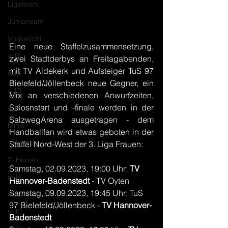
Ligateam
Juniorteam
Vorbericht
Eine neue Staffelzusammensetzung, 
wJB
zwei Stadtderbys an Freitagabenden, 
mit TV Aldekerk und Aufsteiger TuS 97 
wJC
Bielefeld/Jöllenbeck neue Gegner, ein 
wJD
Mix an verschiedenen Anwurfzeiten, 
Saiosnstart und -finale werden in der 
wJE
SalzwegArena ausgetragen - dem 
Minis
Handballfan wird etwas geboten in der 
1. Herren
Staffel Nord-West der 3. Liga Frauen:
2. Herren
Samstag, 02.09.2023, 19:00 Uhr: 
TV 
mJA
Hannover-Badenstedt
 - TV Oyten
Samstag, 09.09.2023, 19:45 Uhr: TuS 
mJB
97 Bielefeld/Jöllenbeck - 
TV Hannover-
mJC
Badenstedt