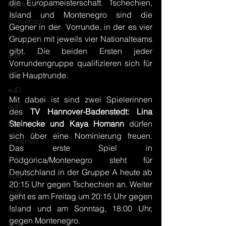
die Europameisterschaft. Tschechien, 
Ligateam
Island und Montenegro sind die 
Juniorteam
Gegner in der  Vorrunde, in der es vier 
Vorbericht
Gruppen mit jeweils vier Nationalteams 
gibt. Die beiden Ersten jeder 
wJB
Vorrundengruppe qualifizieren sich für 
wJC
die Hauptrunde.
wJD
Mit dabei ist sind zwei Spielerinnen 
wJE
des 
TV Hannover-Badenstedt: Lina 
Steinecke und Kaya Homann
 dürfen 
Minis
sich über eine Nominierung freuen. 
1. Herren
Das erste Spiel in 
2. Herren
Podgorica/Montenegro steht für 
Deutschland in der Gruppe A heute ab 
mJA
20:15 Uhr gegen Tschechien an. Weiter 
mJB
geht es am Freitag um 20:15 Uhr gegen 
Island und am Sonntag, 18:00 Uhr, 
mJC
gegen Montenegro.