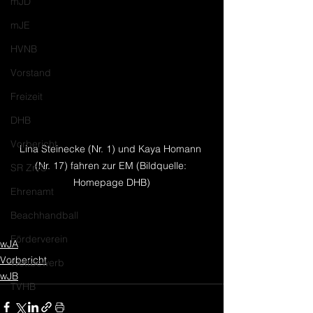
mJD
mJE
HVNB
Vorstand
Freizeit
DHB
Vorbericht
Lina Steinecke (Nr. 1) und Kaya Homann 
(Nr. 17) fahren zur EM (Bildquelle: 
SR Zn/S
Homepage DHB)
Ehrenamt
Beachhandball
Förderverein
wJA
Vorbericht
Wettbewerb
wJB
TVHB