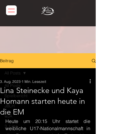
Beitrag
All Posts
3. Aug. 2023
1 Min. Lesezeit
All Posts
Lina Steinecke und Kaya
Spielbericht
Homann starten heute in
JBLH
die EM
wJA
Heute um 20:15 Uhr startet die 
3. Liga
weibliche U17-Nationalmannschaft in 