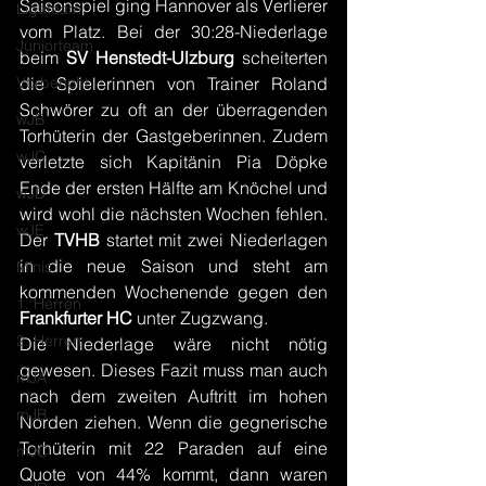
Saisonspiel ging Hannover als Verlierer 
Ligateam
vom Platz. Bei der 30:28-Niederlage 
Juniorteam
beim 
SV Henstedt-Ulzburg
 scheiterten 
Vorbericht
die Spielerinnen von Trainer Roland 
Schwörer zu oft an der überragenden 
wJB
Torhüterin der Gastgeberinnen. Zudem 
wJC
verletzte sich Kapitänin Pia Döpke 
Ende der ersten Hälfte am Knöchel und 
wJD
wird wohl die nächsten Wochen fehlen. 
wJE
Der 
TVHB 
startet mit zwei Niederlagen 
in die neue Saison und steht am 
Minis
kommenden Wochenende gegen den 
1. Herren
Frankfurter HC
 unter Zugzwang. 
2. Herren
Die Niederlage wäre nicht nötig 
gewesen. Dieses Fazit muss man auch 
mJA
nach dem zweiten Auftritt im hohen 
mJB
Norden ziehen. Wenn die gegnerische 
Torhüterin mit 22 Paraden auf eine 
mJC
Quote von 44% kommt, dann waren 