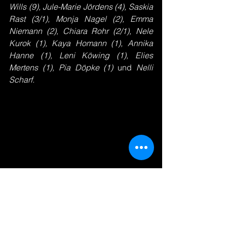
Wills (9), Jule-Marie Jördens (4), Saskia 
Rast (3/1), Monja Nagel (2), Emma 
Niemann (2), Chiara Rohr (2/1), Nele 
Kurok (1), Kaya Homann (1), Annika 
Hanne (1), Leni Köwing (1), Elies 
Mertens (1), Pia Döpke (1) 
und 
Nelli 
Scharf.
Svenja Dornseiffer vom SVHU der TVHB-
Abwehr enteilt (Foto: Lobeca/Ralf Homburg)