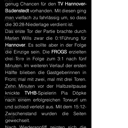
mJD
genug Chancen für den 
TV Hannover-
mJE
Badenstedt 
vorhanden. Mit diesen ging 
man vielfach zu fahrlässig um, so dass 
HVNB
die 30:28-Niederlage verdient ist.
Vorstand
Das erste Tor der Partie brachte durch 
Marlen Wills zwar die 0:1Führung für 
Freizeit
Hannover
. Es sollte aber in der Folge 
DHB
die Einzige sein. Die 
FROGS 
erzielten 
drei Tore in Folge zum 3:1 nach fünf 
Vorbericht
Minuten. Im weiteren Verlauf der ersten 
SR Zn/S
Hälfte blieben die Gastgeberinnen in 
Ehrenamt
Front, mal mit zwei, mal mit drei Toren. 
Zehn Minuten vor der Halbzeitpause 
Beachhandball
knickte 
TVHB
-Spielerin Pia Döpke 
Förderverein
nach einem erfolgreichen Torwurf um 
und schied verletzt aus. Mit dem 15:12-
Wettbewerb
Zwischenstand wurden die Seiten 
TVHB
gewechselt. 
Nach Wiederanpfiff zeigten sich die 