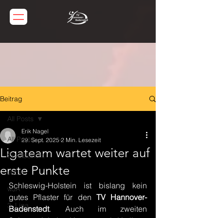
Beitrag
All Posts
Erik Nagel
All Posts
29. Sept. 2025
2 Min. Lesezeit
Ligateam wartet weiter auf
Spielbericht
erste Punkte
JBLH
Schleswig-Holstein ist bislang kein 
wJA
gutes Pflaster für den 
TV Hannover-
3. Liga
Badenstedt
. Auch im zweiten 