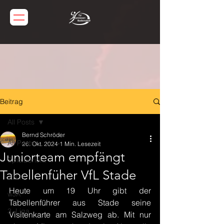
Beitrag
All Posts
Bernd Schröder
All Posts
26. Okt. 2024
1 Min. Lesezeit
Juniorteam empfängt
Spielbericht
Tabellenfüher VfL Stade
JBLH
Heute um 19 Uhr gibt der 
wJA
Tabellenführer aus Stade seine 
3. Liga
Visitenkarte am Salzweg ab. Mit nur 