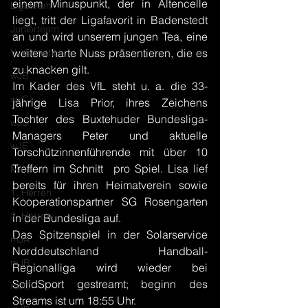
einem Minuspunkt, der in Altencelle 
Ligateam
liegt, tritt der Ligafavorit in Badenstedt 
Juniorteam
an und wird unserem jungen Tea, eine 
Vorbericht
weitere harte Nuss präsentieren, die es 
zu knacken gilt.
wJB
Im Kader des VfL steht u. a. die 33-
wJC
jährige Lisa Prior, ihres Zeichens 
Tochter des Buxtehuder Bundesliga-
wJD
Managers Peter und aktuelle 
wJE
Torschützinnenführende mit über 10 
Treffern im Schnitt  pro Spiel. Lisa lief 
Minis
bereits für ihren Heimatverein sowie 
1. Herren
Kooperationspartner SG Rosengarten 
2. Herren
in der Bundesliga auf.
Das Spitzenspiel in der Solarservice 
mJA
Norddeutschland Handball-
mJB
Regionalliga wird wieder bei 
SolidSport gestreamt; beginn des 
mJC
Streams ist um 18:55 Uhr.