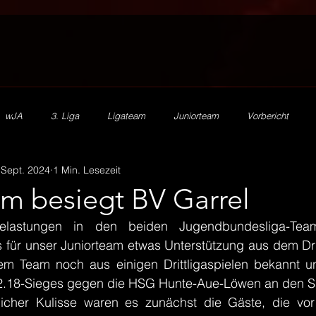
wJA
3. Liga
Ligateam
Juniorteam
Vorbericht
 Sept. 2024
1 Min. Lesezeit
2. Herren
mJA
mJB
mJC
mJD
mJE
HV
am besiegt BV Garrel
lastungen in den beiden Jugendbundesliga-Tea
SR Zn/S
Ehrenamt
Beachhandball
Förderverein
ür unser Juniorteam etwas Unterstützung aus dem Dritt
em Team noch aus einigen Drittligaspielen bekannt u
2.18-Sieges gegen die HSG Hunte-Aue-Löwen an den S
licher Kulisse waren es zunächst die Gäste, die vor