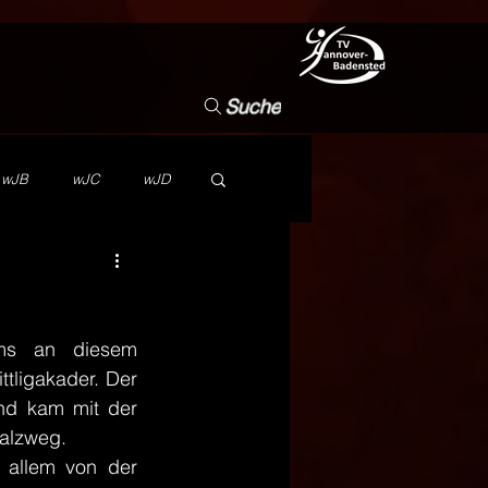
Suche
wJB
wJC
wJD
NB
Vorstand
ms an diesem 
Wettbewerb
TVHB
ligakader. Der 
nd kam mit der 
alzweg.
 allem von der 