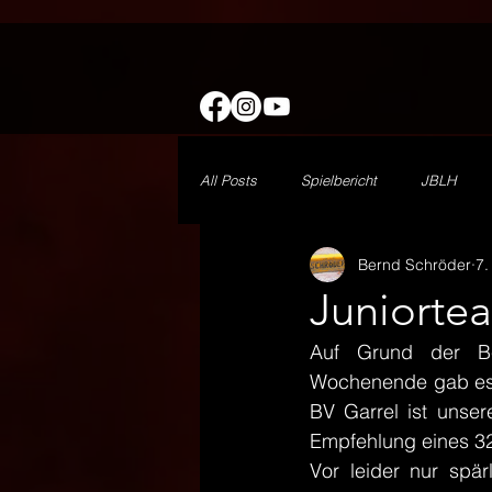
All Posts
Spielbericht
JBLH
Bernd Schröder
7.
wJE
Minis
1. Herren
Juniorte
Auf Grund der Be
Freizeit
DHB
Vorbericht
Wochenende gab es f
BV Garrel ist unser
Empfehlung eines 3
Vor leider nur spär