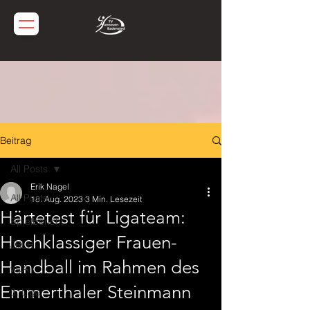
Beitrag
All Posts
Erik Nagel
All Posts
18. Aug. 2023
3 Min. Lesezeit
Härtetest für Ligateam:
Spielbericht
Hochklassiger Frauen-
JBLH
Handball im Rahmen des
wJA
Emmerthaler Steinmann
3. Liga