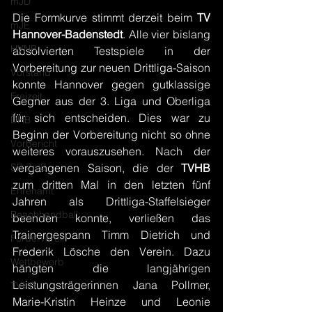
mJD
Die Formkurve stimmt derzeit beim 
TV 
mJE
Hannover-Badenstedt
. Alle vier bislang 
HVNB
absolvierten Testspiele in der 
Vorbereitung zur neuen Drittliga-Saison 
Vorstand
konnte Hannover gegen gutklassige 
Freizeit
Gegner aus der 3. Liga und Oberliga 
für sich entscheiden. Dies war zu 
DHB
Beginn der Vorbereitung nicht so ohne 
Vorbericht
weiteres vorauszusehen. Nach der 
SR Zn/S
vergangenen Saison, die der 
TVHB 
zum dritten Mal in den letzten fünf 
Ehrenamt
Jahren als Drittliga-Staffelsieger 
Beachhandball
beenden konnte, verließen das 
Trainergespann Timm Dietrich und 
Förderverein
Frederik Lösche den Verein. Dazu 
Wettbewerb
hängten die langjährigen 
Leistungsträgerinnen Jana Pollmer, 
TVHB
Marie-Kristin Heinze und Leonie 