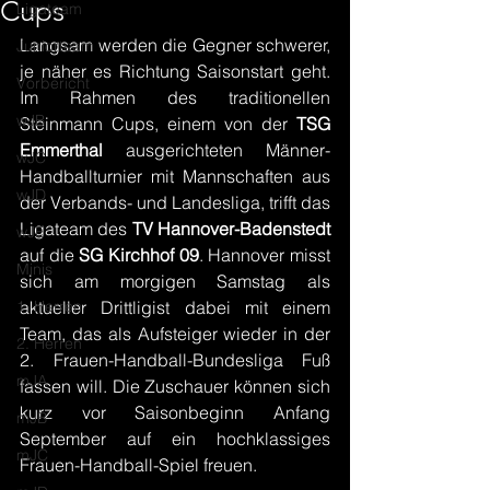
Cups
Ligateam
Langsam werden die Gegner schwerer, 
Juniorteam
je näher es Richtung Saisonstart geht. 
Vorbericht
Im Rahmen des traditionellen 
wJB
Steinmann Cups, einem von der 
TSG 
Emmerthal 
ausgerichteten Männer-
wJC
Handballturnier mit Mannschaften aus 
wJD
der Verbands- und Landesliga, trifft das 
Ligateam des 
TV Hannover-Badenstedt
wJE
auf die 
SG Kirchhof 09
. Hannover misst 
Minis
sich am morgigen Samstag als 
1. Herren
aktueller Drittligist dabei mit einem 
Team, das als Aufsteiger wieder in der 
2. Herren
2. Frauen-Handball-Bundesliga Fuß 
mJA
fassen will. Die Zuschauer können sich 
kurz vor Saisonbeginn Anfang 
mJB
September auf ein hochklassiges 
mJC
Frauen-Handball-Spiel freuen.