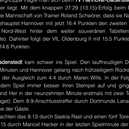
er liegt. Mit dem knappen 27:29 (13:15)-Erfolg beim 
die Mannschaft von Trainer Roland Schwörer, dass sie 
hauptet Hannover mit jetzt 16:4 Punkten den zweiten Ta
fel Nord-West hinter dem weiter souveränen Tabelle
te). Dahinter folgt der VfL Oldenburg II mit 15:5 Punk
14:6 Punkten.
adenstedt
 kam schwer ins Spiel. Den lauffreudigen D
 Minuten und Hannover gelang nach frühzeitigem Rücksta
 der Ausgleich zum 4:4 durch Maren Wills. In der Folg
dem Spiel immer besser ihren Stempel auf und ging
und Her in der neunzehnten Minute erstmals mit zwei To
gel). Dem 8:9-Anschlusstreffer durch Dortmunds Lana
se der Gäste. 
rachten das 8:13 durch Saskia Rast und einen fünf Tore
15 durch Maricel Hacker in der letzten Spielminute der 