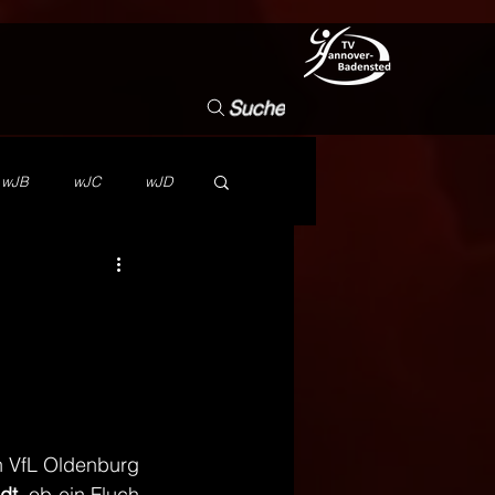
Suche
wJB
wJC
wJD
NB
Vorstand
Wettbewerb
TVHB
 VfL Oldenburg 
dt
, ob ein Fluch 