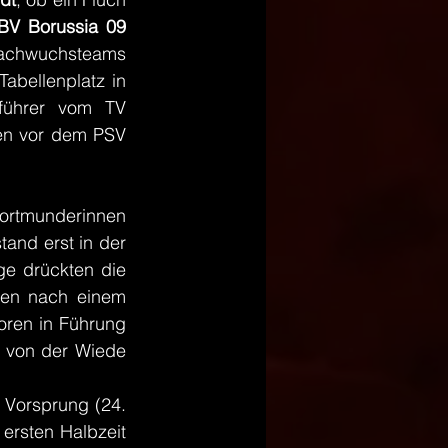
BV Borussia 09 
Nachwuchsteams 
bellenplatz in 
nführer vom TV 
ten vor dem PSV 
ortmunderinnen 
nd erst in der 
e drückten die 
en nach einem 
ren in Führung 
 von der Wiede 
 Vorsprung (24. 
ersten Halbzeit 