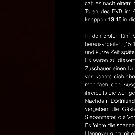
sah es nach einem 
Toren des BVB im An
knappen 
13:15
 in d
In den ersten fünf 
herausarbeiten (15:
und kurze Zeit spät
Es waren zu diesem 
Zuschauer einen Kri
vor, konnte sich ab
mehrfach den Ausgl
ihrerseits die wenig
Nachdem 
Dortmund
vergaben die Gäste
Siebenmeter, die Vo
Es folgte die spann
Hannover ging mit e