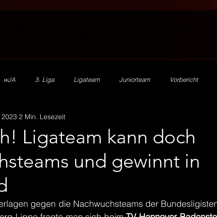
wJA
3. Liga
Ligateam
Juniorteam
Vorbericht
. 2023
2 Min. Lesezeit
2. Herren
mJA
mJB
mJC
mJD
mJE
HV
h! Ligateam kann doch
steams und gewinnt in
SR Zn/S
Ehrenamt
Beachhandball
Förderverein
d
erlagen gegen die Nachwuchsteams der Bundesligisten
rg-Lippe fragte man sich beim 
TV Hannover-Badenste