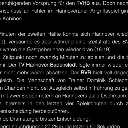
beruhigenden Vorsprung für den 
TVHB 
aus. Doch nach 
schluss an Fehler im Hannoveraner Angriffsspiel gin
ie Kabinen.
Minuten der zweiten Hälfte konnte sich Hannover wieder
19), versäumte es aber während einer Zeitstrafe des B
er waren die Gastgeberinnen wieder dran (18:19).
Zeitpunkt noch zwanzig Minuten zu spielen und die br
mi. Der 
TV Hannover-Badenstedt
 legte immer wieder ei
er nicht mehr weiter absetzen. Der 
BVB 
hielt voll dage
eich. Die Mannschaft von Trainer Dominik Schlechte
en Chancen nicht, bei Ausgleich selbst in Führung zu g
 
mit zwei Siebenmetern an Hannovers Julia Oschmann ge
 ihrerseits in den letzten vier Spielminuten durch 
rentscheidung herbeizuführen.
ende Dramaturgie bis zur Entscheidung:
inem hauchdünnen 27:28 in die letzten 60 Sekunden.