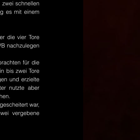
zwei schnellen 
g es mit einem 
 die vier Tore 
VB nachzulegen 
achten für die 
n bis zwei Tore 
gen und erzielte 
r nutzte aber 
ehen.
scheitert war, 
zwei vergebene 