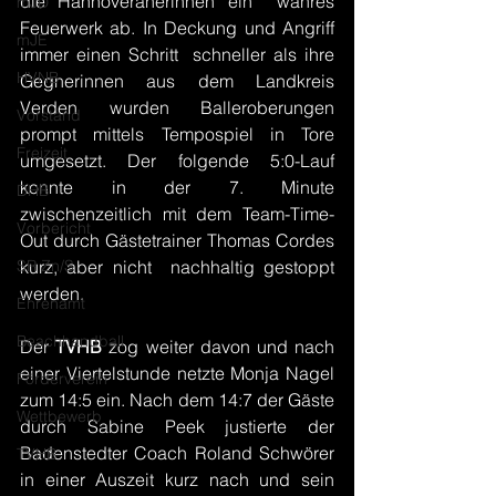
die Hannoveranerinnen ein  wahres 
mJD
Feuerwerk ab. In Deckung und Angriff 
mJE
immer einen Schritt  schneller als ihre 
HVNB
Gegnerinnen aus dem Landkreis 
Verden wurden Balleroberungen 
Vorstand
prompt mittels Tempospiel in Tore 
Freizeit
umgesetzt. Der folgende 5:0-Lauf 
konnte in der 7. Minute 
DHB
zwischenzeitlich mit dem Team-Time-
Vorbericht
Out durch Gästetrainer Thomas Cordes 
SR Zn/S
kurz, aber nicht  nachhaltig gestoppt 
werden.
Ehrenamt
Beachhandball
Der 
TVHB
 zog weiter davon und nach 
einer Viertelstunde netzte Monja Nagel  
Förderverein
zum 14:5 ein. Nach dem 14:7 der Gäste 
Wettbewerb
durch Sabine Peek justierte der 
Badenstedter Coach Roland Schwörer 
TVHB
in einer Auszeit kurz nach und sein 