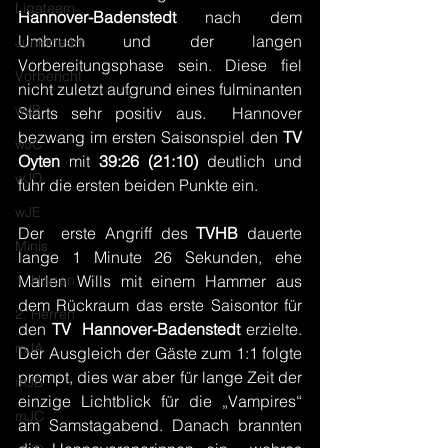
Ligateam
Hannover-Badenstedt
 nach dem 
Umbruch und der langen 
Juniorteam
Vorbereitungsphase sein. Diese fiel 
Vorbericht
nicht zuletzt aufgrund eines fulminanten 
wJB
Starts sehr positiv aus.  Hannover 
bezwang im ersten Saisonspiel den 
TV 
wJC
Oyten 
mit 
39:26 (21:10)
 deutlich und 
wJD
fuhr die ersten beiden Punkte ein.
wJE
Der  erste Angriff des 
TVHB 
dauerte 
Minis
lange 1 Minute 26 Sekunden, ehe 
1. Herren
Marlen Wills mit einem Hammer aus 
dem Rückraum das erste Saisontor für 
2. Herren
den 
TV  Hannover-Badenstedt 
erzielte. 
mJA
Der Ausgleich der Gäste zum 1:1 folgte 
prompt, dies war aber für lange Zeit der 
mJB
einzige Lichtblick für die „Vampires“ 
mJC
am Samstagabend. Danach brannten 