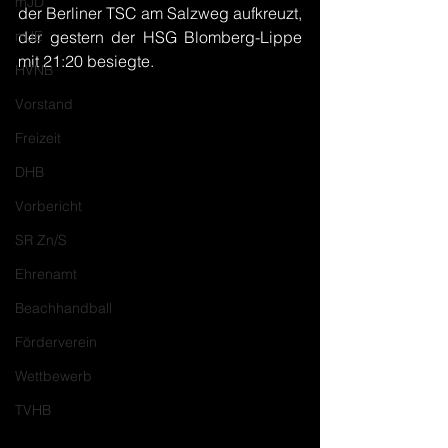
mJD
der Berliner TSC am Salzweg aufkreuzt, 
mJE
der gestern der HSG Blomberg-Lippe 
mit 21:20 besiegte.
HVNB
Vorstand
Freizeit
DHB
Vorbericht
SR Zn/S
Ehrenamt
Beachhandball
Förderverein
Wettbewerb
TVHB