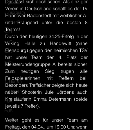
Das lässt sich doch sehen: Als einziger 
Ligateam
Verein in Deutschland schafft es der TV 
Juniorteam
Hannover-Badenstedt mit weiblicher A- 
Vorbericht
und B-Jugend unter die besten 8 
Teams!
wJB
Durch den heutigen 34:25-Erfolg in der 
wJC
Wiking Halle zu Handewitt (nähe 
Flensburg) gegen den heimischen TSV 
wJD
hat unser Team den 4. Platz der 
wJE
Meisterrundengruppe A bereits sicher. 
Zum heutigen Sieg trugen alle 
Minis
Feldspielerinnen mit Treffern bei. 
1. Herren
Besonders Treffsicher zeigte sich heute 
2. Herren
neben Shooterin Jule Jördens auch 
Kreisläuferin Emma Determann (beide 
mJA
jeweils 7 Treffer).
mJB
Weiter geht es für unser Team am 
mJC
Freitag, den 04.04., um 19:00 Uhr, wenn 