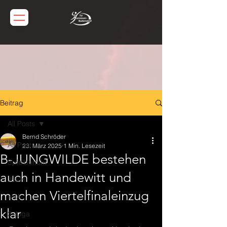
Beitrag
All Posts
Bernd Schröder
All Posts
23. März 2025
1 Min. Lesezeit
B-JUNGWILDE bestehen
Spielbericht
auch in Handewitt und
JBLH
machen Viertelfinaleinzug
wJA
klar
3. Liga