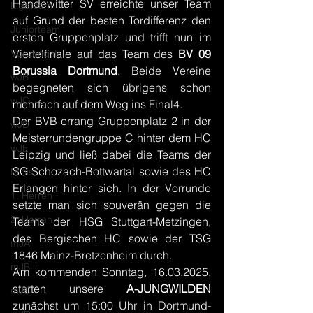
Handewitter SV erreichte unser Team 
Ligateam
auf Grund der besten Tordifferenz den 
Juniorteam
ersten Gruppenplatz und trifft nun im 
Vorbericht
Viertelfinale auf das Team des 
BV 09 
Borussia Dortmund
. Beide Vereine 
wJB
begegneten sich übrigens schon 
wJC
mehrfach auf dem Weg ins Final4.
Der BVB errang Gruppenplatz 2 in der 
wJD
Meisterrundengruppe C hinter dem HC 
wJE
Leipzig und ließ dabei die Teams der 
SG Schozach-Bottwartal sowie des HC 
Minis
Erlangen hinter sich. In der Vorrunde 
1. Herren
setzte man sich souverän gegen die 
2. Herren
Teams der HSG Stuttgart-Metzingen, 
des Bergischen HC sowie der TSG 
mJA
1846 Mainz-Bretzenheim durch.
mJB
Am kommenden Sonntag, 16.03.2025, 
starten unsere 
A-JUNGWILDEN
mJC
zunächst um 15:00 Uhr in Dortmund-