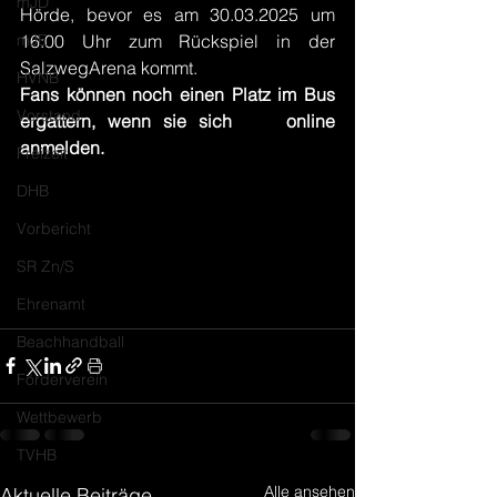
mJD
Hörde, bevor es am 30.03.2025 um 
mJE
16:00 Uhr zum Rückspiel in der 
SalzwegArena kommt.
HVNB
Fans können noch einen Platz im Bus 
Vorstand
ergattern, wenn sie sich 
hier 
online 
anmelden.
Freizeit
DHB
Vorbericht
SR Zn/S
Ehrenamt
Beachhandball
Förderverein
Wettbewerb
TVHB
Alle ansehen
Aktuelle Beiträge