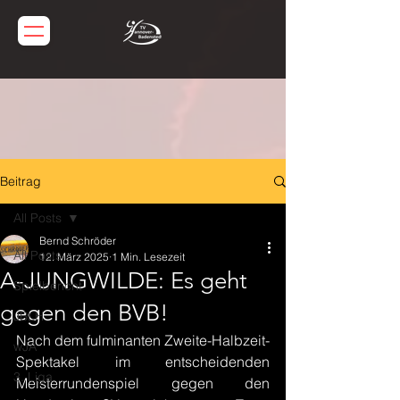
Beitrag
All Posts
Bernd Schröder
All Posts
12. März 2025
1 Min. Lesezeit
A-JUNGWILDE: Es geht
Spielbericht
gegen den BVB!
JBLH
Nach dem fulminanten Zweite-Halbzeit-
wJA
Spektakel im entscheidenden 
3. Liga
Meisterrundenspiel gegen den 