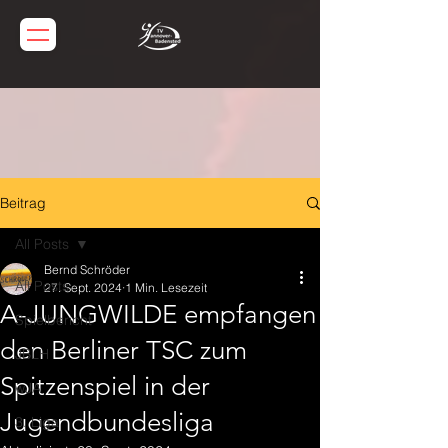
Beitrag
All Posts
Bernd Schröder
All Posts
27. Sept. 2024
1 Min. Lesezeit
A-JUNGWILDE empfangen
Spielbericht
den Berliner TSC zum
JBLH
Spitzenspiel in der
wJA
Jugendbundesliga
3. Liga