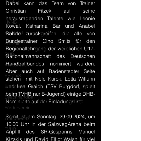
mJD
Dabei kann das Team von Trainer 
Christian Fitzek auf seine 
mJE
herausragenden Talente wie Leonie 
HVNB
Kowal, Katharina Bär und Anabel 
Vorstand
Rohde zurückgreifen, die alle von 
Bundestrainer Gino Smits für den 
Freizeit
Regionallehrgang der weiblichen U17-
DHB
Nationalmannschaft des Deutschen 
Handballbundes nominiert wurden. 
Vorbericht
Aber auch auf Badenstedter Seite 
SR Zn/S
stehen  mit Nele Kurok, Lotta Willuhn 
und Lea Graich (TSV Burgdorf, spielt 
Ehrenamt
beim TVHB nur B-Jugend) einige DHB-
Beachhandball
Nominierte auf der Einladungsliste. 
Förderverein
Somit ist am Sonntag, 29.09.2024, um 
Wettbewerb
16:00 Uhr in der SalzwegArena beim 
TVHB
Anpfiff des SR-Gespanns Manuel 
Kizakis und David Elliot Walsh für viel 