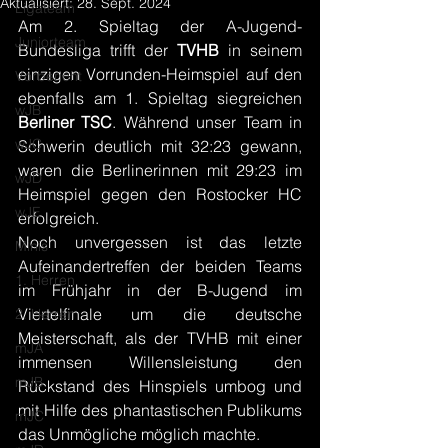
Aktualisiert:
28. Sept. 2024
Ligateam
Am 2. Spieltag der A-Jugend-
Juniorteam
Bundesliga trifft der 
TVHB 
in seinem 
einzigen Vorrunden-Heimspiel auf den 
Vorbericht
ebenfalls am 1. Spieltag siegreichen 
wJB
Berliner TSC
. Während unser Team in 
wJC
Schwerin deutlich mit 32:23 gewann, 
waren die Berlinerinnen mit 29:23 im 
wJD
Heimspiel gegen den Rostocker HC 
wJE
erfolgreich.
Noch unvergessen ist das letzte 
Minis
Aufeinandertreffen der beiden Teams 
1. Herren
im Frühjahr in der B-Jugend im 
Viertelfinale um die deutsche 
2. Herren
Meisterschaft, als der TVHB mit einer 
mJA
immensen Willensleistung den 
mJB
Rückstand des Hinspiels umbog und 
mit Hilfe des phantastischen Publikums 
mJC
das Unmögliche möglich machte.