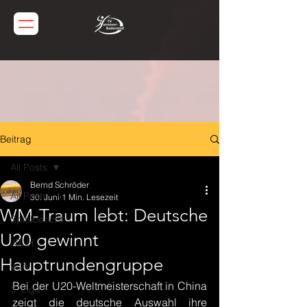
Beitrag
All Posts
Bernd Schröder
All Posts
30. Juni
1 Min. Lesezeit
WM-Traum lebt: Deutsche
Spielbericht
U20 gewinnt
JBLH
Hauptrundengruppe
wJA
Bei der U20-Weltmeisterschaft in China 
3. Liga
zeigt die deutsche Auswahl ihre 