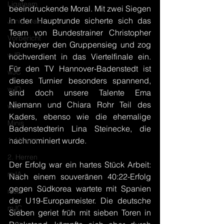
Ligateam
beeindruckende Moral. Mit zwei Siegen 
in der Hauptrunde sicherte sich das 
Juniorteam
Team von Bundestrainer Christopher 
Vorbericht
Nordmeyer den Gruppensieg und zog 
wJB
hochverdient in das Viertelfinale ein. 
Für den TV Hannover-Badenstedt ist 
wJC
dieses Turnier besonders spannend, 
wJD
sind doch unsere Talente Ema 
Niemann und Chiara Rohr Teil des 
wJE
Kaders, ebenso wie die ehemalige 
Minis
Badenstedterin Lina Steinecke, die 
1. Herren
nachnominiert wurde.
2. Herren
Der Erfolg war ein hartes Stück Arbeit: 
mJA
Nach einem souveränen 40:22-Erfolg 
gegen Südkorea wartete mit Spanien 
mJB
der U19-Europameister. Die deutsche 
mJC
Sieben geriet früh mit sieben Toren in 