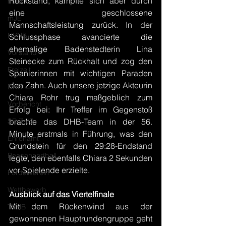
Rückstand, kämpfte sich aber durch 
mJD
eine geschlossene 
mJE
Mannschaftsleistung zurück. In der 
HVNB
Schlussphase avancierte die 
ehemalige Badenstedterin Lina 
Vorstand
Steinecke zum Rückhalt und zog den 
Freizeit
Spanierinnen mit wichtigen Paraden 
den Zahn. Auch unsere jetzige Akteurin 
DHB
Chiara Rohr trug maßgeblich zum 
Vorbericht
Erfolg bei: Ihr Treffer im Gegenstoß 
SR Zn/S
brachte das DHB-Team in der 56. 
Minute erstmals in Führung, was den 
Ehrenamt
Grundstein für den 29:28-Endstand 
Beachhandball
legte, den ebenfalls Chiara 2 Sekunden 
vor Spielende erzielte.
Förderverein
Wettbewerb
Ausblick auf das Viertelfinale
Mit dem Rückenwind aus der 
TVHB
gewonnenen Hauptrundengruppe geht 