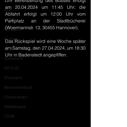
Die Bereitstellung des Busses erfolgt 
mJD
am 20.04.2024 um 11:45 Uhr; die 
mJE
Abfahrt erfolgt um 12:00 Uhr vom 
HVNB
Parkplatz an der Stadtbücherei 
(Woermannstr. 13, 30455 Hannover).
Vorstand
Freizeit
Das Rückspiel wird eine Woche später 
am Samstag, den 27.04.2024, um 18:30 
DHB
Uhr in Badenstedt angepfiffen.
Vorbericht
SR Zn/S
Ehrenamt
Beachhandball
Förderverein
Wettbewerb
TVHB