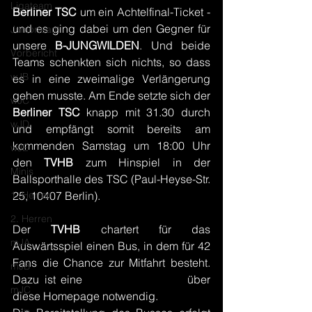
Ligateam
Berliner TSC 
um ein Achtelfinal-Ticket - 
und es ging dabei um den Gegner für 
Juniorteam
unsere 
B-JUNGWILDEN
. Und beide 
Vorbericht
Teams schenkten sich nichts, so dass 
wJB
es in eine zweimalige Verlängerung 
gehen musste. Am Ende setzte sich der 
wJC
Berliner TSC
 knapp mit 31.30 durch 
wJD
und empfängt somit bereits am 
kommenden Samstag um 18:00 Uhr 
wJE
den 
TVHB 
zum Hinspiel in der 
Minis
Ballsporthalle des TSC (Paul-Heyse-Str. 
1. Herren
25, 10407 Berlin).
2. Herren
Der 
TVHB 
chartert für das 
mJA
Auswärtsspiel einen Bus, in dem für 42 
Fans die Chance zur Mitfahrt besteht. 
mJB
Dazu ist eine 
Online-Anmeldung
 über 
mJC
diese Homepage notwendig.