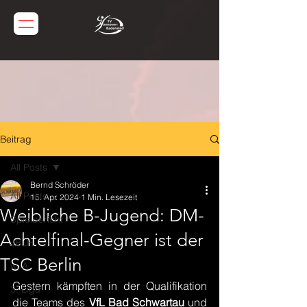
Beitrag
All Posts
Bernd Schröder
All Posts
15. Apr. 2024
1 Min. Lesezeit
Weibliche B-Jugend: DM-
Spielbericht
Achtelfinal-Gegner ist der
JBLH
TSC Berlin
wJA
Gestern kämpften in der Qualifikation 
3. Liga
die Teams des 
VfL Bad Schwartau
 und 