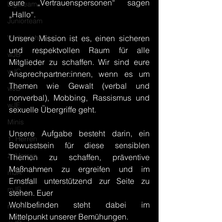
eure „Vertrauenspersonen“ sagen 
Ligateam
„Hallo“.
Juniorteam
Vorbericht
Unsere Mission ist es, einen sicheren 
und respektvollen Raum für alle 
wJB
Mitglieder zu schaffen. Wir sind eure 
wJC
Ansprechpartner:innen, wenn es um 
Themen wie Gewalt (verbal und 
wJD
nonverbal), Mobbing, Rassismus und 
wJE
sexuelle Übergriffe geht.
Minis
Unsere Aufgabe besteht darin, ein 
1. Herren
Bewusstsein für diese sensiblen 
2. Herren
Themen zu schaffen, präventive 
Maßnahmen zu ergreifen und im 
mJA
Ernstfall unterstützend zur Seite zu 
mJB
stehen. Euer
Wohlbefinden steht dabei im 
mJC
Mittelpunkt unserer Bemühungen.