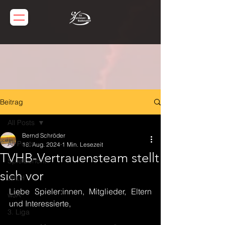
Beitrag
All Posts
Bernd Schröder
All Posts
18. Aug. 2024
1 Min. Lesezeit
TVHB-Vertrauensteam stellt
Spielbericht
sich vor
JBLH
Liebe Spieler:innen, Mitglieder, Eltern 
wJA
und Interessierte,
3. Liga