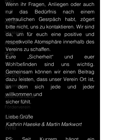
mJD
Wenn ihr Fragen, Anliegen oder auch 
mJE
nur das Bedürfnis nach einem 
vertraulichen Gesrpäch habt, zögert 
HVNB
bitte nicht, uns zu kontaktieren. Wir sind 
Vorstand
da, um für euch eine positive und 
respetkvolle Atomsphäre innerhalb des 
Freizeit
Vereins zu schaffen.
DHB
Eure „Sicherheit“ und euer 
Wohlbefinden sind uns wichtig. 
Vorbericht
Gemeinsam können wir einen Beitrag 
SR Zn/S
dazu leisten, dass unser Verein Ort ist, 
Ehrenamt
an dem sich jede und jeder 
willkommen und
Beachhandball
sicher fühlt.
Förderverein
Liebe Grüße
Wettbewerb
Kathrin Haeske & Martin Markwort
TVHB
PS: Seit Kurzem hängt ein 