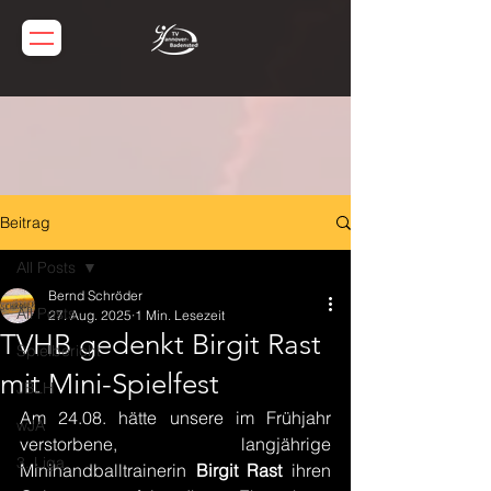
Beitrag
All Posts
Bernd Schröder
All Posts
27. Aug. 2025
1 Min. Lesezeit
TVHB gedenkt Birgit Rast
Spielbericht
mit Mini-Spielfest
JBLH
Am 24.08. hätte unsere im Frühjahr 
wJA
verstorbene, langjährige 
3. Liga
Minihandballtrainerin 
Birgit Rast 
ihren 