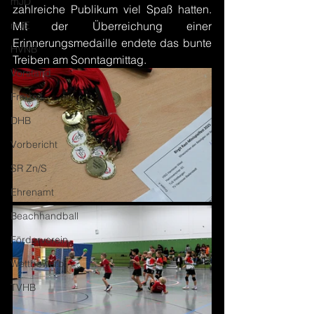
mJD
zahlreiche Publikum viel Spaß hatten. 
mJE
Mit der Überreichung einer 
Erinnerungsmedaille endete das bunte 
HVNB
Treiben am Sonntagmittag.
Vorstand
Freizeit
DHB
Vorbericht
SR Zn/S
Ehrenamt
Beachhandball
Förderverein
Wettbewerb
TVHB