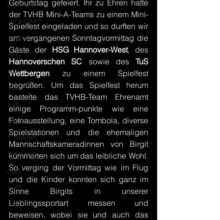
Geburtstag gefeiert. Ihr zu Ehren hatte 
Ligateam
der TVHB Mini-A-Teams zu einem Mini-
Juniorteam
Spielfest eingeladen und so durften wir 
Vorbericht
am vergangenen Sonntagvormittag die 
Gäste der 
HSG Hannover-West
, des 
wJB
Hannoverschen SC
 sowie des 
TuS 
wJC
Wettbergen
 zu einem Spielfest 
begrüßen. Um das Spielfest herum 
wJD
bastelte das TVHB-Team Ehrenamt 
wJE
einige Programm-punkte wie eine 
Fotoausstellung, eine Tombola, diverse 
Minis
Spielstationen und die ehemaligen 
1. Herren
Mannschaftskameradinnen von Birgit 
2. Herren
kümmerten sich um das leibliche Wohl. 
So verging der Vormittag wie im Flug 
mJA
und die Kinder konnten sich ganz im 
mJB
Sinne Birgits in unserer 
Lieblingssportart messen und 
mJC
beweisen, wobei sie und auch das 