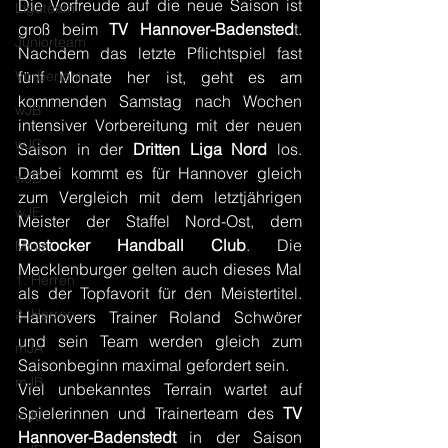
Die Vorfreude auf die neue Saison ist 
Ligateam
groß beim 
TV Hannover-Badensted
t. 
Juniorteam
Nachdem das letzte Pflichtspiel fast 
Vorbericht
fünf Monate her ist, geht es am 
kommenden Samstag nach Wochen 
wJB
intensiver Vorbereitung mit der neuen 
wJC
Saison in der 
Dritten Liga Nord
 los. 
Dabei kommt es für Hannover gleich 
wJD
zum Vergleich mit dem letztjährigen 
wJE
Meister der Staffel Nord-Ost, dem 
Rostocker Handball Club
. Die 
Minis
Mecklenburger gelten auch dieses Mal 
1. Herren
als der Topfavorit für den Meistertitel. 
2. Herren
Hannovers Trainer Roland Schwörer 
und sein Team werden gleich zum 
mJA
Saisonbeginn maximal gefordert sein.
mJB
Viel unbekanntes Terrain wartet auf 
Spielerinnen und Trainerteam des 
TV 
mJC
Hannover-Badenstedt
 in der Saison 