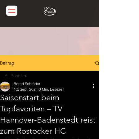
Beitrag
All Posts
Bernd Schröder
All Posts
12. Sept. 2024
3 Min. Lesezeit
Saisonstart beim
Spielbericht
Topfavoriten – TV
JBLH
Hannover-Badenstedt reist
wJA
zum Rostocker HC
3. Liga