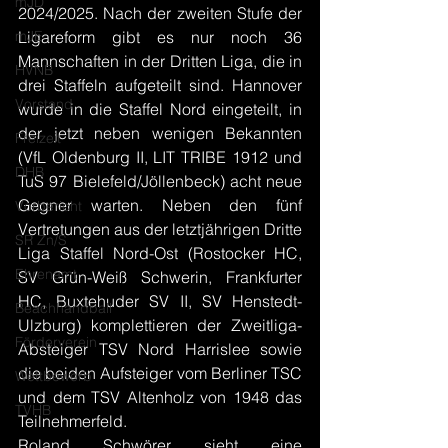
mJD
2024/2025. Nach der zweiten Stufe der 
mJE
Ligareform gibt es nur noch 36 
Mannschaften in der Dritten Liga, die in 
HVNB
drei Staffeln aufgeteilt sind. Hannover 
Vorstand
wurde in die Staffel Nord eingeteilt, in 
der jetzt neben wenigen Bekannten 
Freizeit
(VfL Oldenburg II, LIT TRIBE 1912 und 
DHB
TuS 97 Bielefeld/Jöllenbeck) acht neue 
Gegner warten. Neben den fünf 
Vorbericht
Vertretungen aus der letztjährigen Dritte 
SR Zn/S
Liga Staffel Nord-Ost (Rostocker HC, 
Ehrenamt
SV Grün-Weiß Schwerin, Frankfurter 
HC, Buxtehuder SV II, SV Henstedt-
Beachhandball
Ulzburg) komplettieren der Zweitliga-
Förderverein
Absteiger TSV Nord Harrislee sowie 
die beiden Aufsteiger vom Berliner TSC 
Wettbewerb
und dem TSV Altenholz von 1948 das 
TVHB
Teilnehmerfeld.
Roland Schwörer sieht eine 