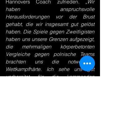
Hannovers Coach zufrieden. „
Wir 
haben anspruchsvolle 
Herausforderungen vor der Brust 
gehabt, die wir insgesamt gut gelöst 
haben. Die Spiele gegen Zweitligisten 
haben uns unsere Grenzen aufgezeigt, 
die mehrmaligen körperbetonten 
Vergleiche gegen polnische Teams 
brachten uns die notwendige 
Wettkampfhärte. Ich sehe uns gut 
vorbereitet für die kommenden 
Aufgaben
“, zieht Schwörer ein Fazit der 
letzten Wochen. „
Der Auftakt in Rostock 
ist ein Brett. Da werden wir gleich 
sehen, wo wir stehen.
“
Für den 
TV Hannover-Badensted
t 
startet die Saison am Samstag, den 
14.09.24, um 18.30 Uhr, in der Fiete-
Reder-Sporthalle in Rostock.