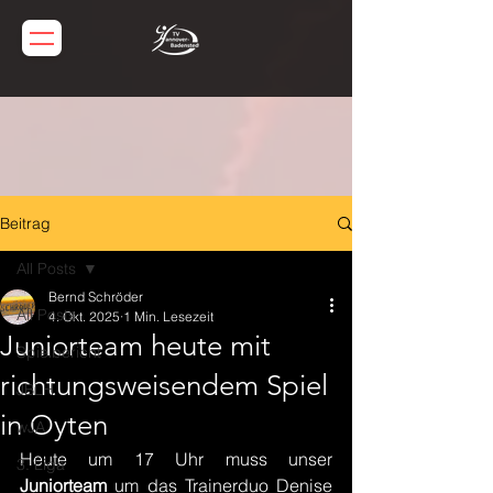
Beitrag
All Posts
Bernd Schröder
All Posts
4. Okt. 2025
1 Min. Lesezeit
Juniorteam heute mit
Spielbericht
richtungsweisendem Spiel
JBLH
in Oyten
wJA
Heute um 17 Uhr muss unser 
3. Liga
Juniorteam 
um das Trainerduo Denise 