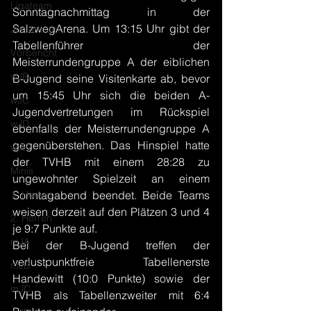
Ligateam
Sonntagnachmittag in der 
SalzwegArena. Um 13:15 Uhr gibt der 
Juniorteam
Tabellenführer der 
Vorbericht
Meisterrundengruppe A der eiblichen 
wJB
B-Jugend seine Visitenkarte ab, bevor 
um 15:45 Uhr sich die beiden A-
wJC
Jugendvertretungen im Rückspiel 
wJD
ebenfalls der Meisterrundengruppe A 
gegenüberstehen. Das Hinspiel hatte 
wJE
der TVHB mit einem 28:28 zu 
Minis
ungewohnter Spielzeit an einem 
1. Herren
Sonntagabend beendet. Beide Teams 
weisen derzeit auf den Plätzen 3 und 4 
2. Herren
je 9:7 Punkte auf.
mJA
Bei der B-Jugend treffen der 
verlustpunktfreie Tabellenerste 
mJB
Handewitt (10:0 Punkte) sowie der 
mJC
TVHB als Tabellenzweiter mit 6:4 