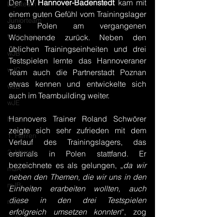
Der 
TV Hannover-Badenstedt
 kam mit 
Ligateam
einem guten Gefühl vom Trainingslager 
Juniorteam
aus Polen am vergangenen 
Vorbericht
Wochenende zurück. Neben den 
üblichen Trainingseinheiten und drei 
wJB
Testspielen lernte das Hannoveraner 
wJC
Team auch die Partnerstadt Poznan 
etwas kennen und entwickelte sich 
wJD
auch im Teambuilding weiter.
wJE
Hannovers Trainer Roland Schwörer 
Minis
zeigte sich sehr zufrieden mit dem 
1. Herren
Verlauf des Trainingslagers, das 
2. Herren
erstmals in Polen stattfand. Er 
bezeichnete es als gelungen, „
da wir 
mJA
neben den Themen, die wir uns in den 
mJB
Einheiten erarbeiten wollten, auch 
diese in den drei Testspielen 
mJC
erfolgreich umsetzen konnten
“, zog 