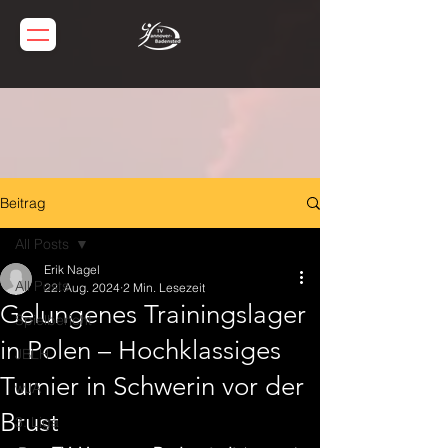
Beitrag
All Posts
Erik Nagel
All Posts
22. Aug. 2024
2 Min. Lesezeit
Gelungenes Trainingslager
Spielbericht
in Polen – Hochklassiges
JBLH
Turnier in Schwerin vor der
wJA
Brust
3. Liga