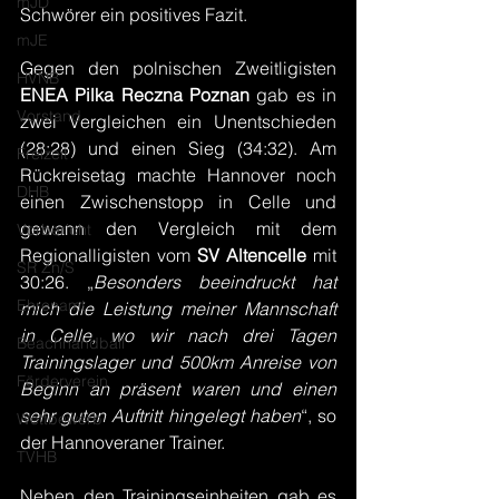
mJD
Schwörer ein positives Fazit.
mJE
Gegen den polnischen Zweitligisten 
HVNB
ENEA Pilka Reczna Poznan
 gab es in 
Vorstand
zwei Vergleichen ein Unentschieden 
(28:28) und einen Sieg (34:32). Am 
Freizeit
Rückreisetag machte Hannover noch 
DHB
einen Zwischenstopp in Celle und 
gewann den Vergleich mit dem 
Vorbericht
Regionalligisten vom 
SV Altencelle
 mit 
SR Zn/S
30:26. „
Besonders beeindruckt hat 
Ehrenamt
mich die Leistung meiner Mannschaft 
in Celle, wo wir nach drei Tagen 
Beachhandball
Trainingslager und 500km Anreise von 
Förderverein
Beginn an präsent waren und einen 
sehr guten Auftritt hingelegt haben
“, so 
Wettbewerb
der Hannoveraner Trainer.
TVHB
Neben den Trainingseinheiten gab es 