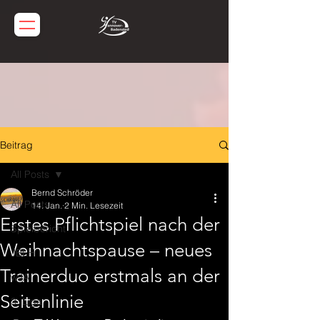
Beitrag
All Posts
Bernd Schröder
All Posts
14. Jan.
2 Min. Lesezeit
Erstes Pflichtspiel nach der
Spielbericht
Weihnachtspause – neues
JBLH
Trainerduo erstmals an der
wJA
Seitenlinie
3. Liga