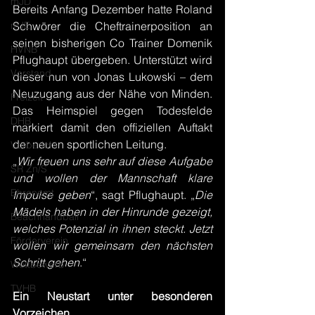
mJD
Bereits Anfang Dezember hatte Roland 
mJE
Schwörer die Cheftrainerposition an 
seinen bisherigen Co Trainer Domenik 
HVNB
Pflughaupt übergeben. Unterstützt wird 
Vorstand
dieser nun von Jonas Lukowski – dem 
Neuzugang aus der Nähe von Minden. 
Freizeit
Das Heimspiel gegen Todesfelde 
DHB
markiert damit den offiziellen Auftakt 
der neuen sportlichen Leitung.
Vorbericht
„
Wir freuen uns sehr auf diese Aufgabe 
SR Zn/S
und wollen der Mannschaft klare 
Ehrenamt
Impulse geben
“, sagt Pflughaupt. „
Die 
Mädels haben in der Hinrunde gezeigt, 
Beachhandball
welches Potenzial in ihnen steckt. Jetzt 
Förderverein
wollen wir gemeinsam den nächsten 
Schritt gehen
.“
Wettbewerb
TVHB
Ein Neustart unter besonderen 
Vorzeichen