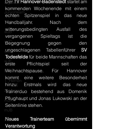
Der 
TV Hannover-Badenstedt
 startet am 
Ligateam
kommenden Wochenende mit einem 
Juniorteam
echten Spitzenspiel in das neue 
Vorbericht
Handballjahr. Nach dem 
witterungsbedingten Ausfall des 
wJB
vergangenen Spieltags ist die 
wJC
Begegnung gegen den 
ungeschlagenen Tabellenführer 
SV 
wJD
Todesfelde
 für beide Mannschaften das 
wJE
erste Pflichtspiel seit der 
Weihnachtspause. Für Hannover 
Minis
kommt eine weitere Besonderheit 
1. Herren
hinzu: Erstmals wird das neue 
2. Herren
Trainerduo bestehend aus Domenik 
Pflughaupt und Jonas Lukowski an der 
mJA
Seitenlinie stehen.
mJB
Neues Trainerteam übernimmt 
mJC
Verantwortung