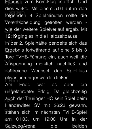
Führung zum Korrekturgespräch. Und 
Ligateam
dies wirkte: Mit einem 5:0-Lauf in den 
Juniorteam
folgenden 4 Spielminuten sollte die 
Vorbericht
Vorentscheidung getroffen werden - 
wie der weitere Spielverlauf ergab. Mit 
wJB
12:19
 ging es in die Halbzeitpause.
wJC
In der 2. Spielhälfte pendelte sich das 
Ergebnis fortwährend auf eine 5 bis 8 
wJD
Tore TVHB-Führung ein, auch weil die 
wJE
Anspannung merklich nachließ und 
zahlreiche Wechsel den Spielfluss 
Minis
etwas unruhiger werden ließen.
1. Herren
Am Ende war es aber ein 
2. Herren
ungefährdeter Erfolg. Da gleichzeitig 
auch der Thüringer HC sein Spiel beim 
mJA
Handewitter SV mit 26:23 gewann, 
mJB
stehen sich im nächsten TVHB-Spiel 
am 01.03. um 19:00 Uhr in der 
mJC
SalzwegArena die beiden 