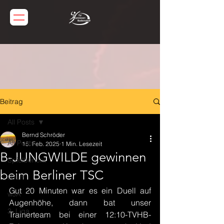
Beitrag
All Posts
Bernd Schröder
All Posts
15. Feb. 2025
1 Min. Lesezeit
B-JUNGWILDE gewinnen
Spielbericht
beim Berliner TSC
JBLH
Gut 20 Minuten war es ein Duell auf 
wJA
Augenhöhe, dann bat unser 
3. Liga
Trainerteam bei einer 12:10-TVHB-