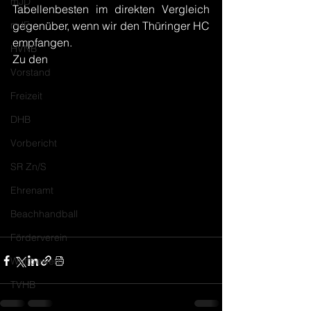
mJD
Tabellenbesten im direkten Vergleich 
mJE
gegenüber, wenn wir den Thüringer HC 
empfangen.
HVNB
Zu den 
Ergebnissen und Tabelle
Vorstand
Freizeit
DHB
Vorbericht
SR Zn/S
Ehrenamt
Beachhandball
Förderverein
Wettbewerb
TVHB