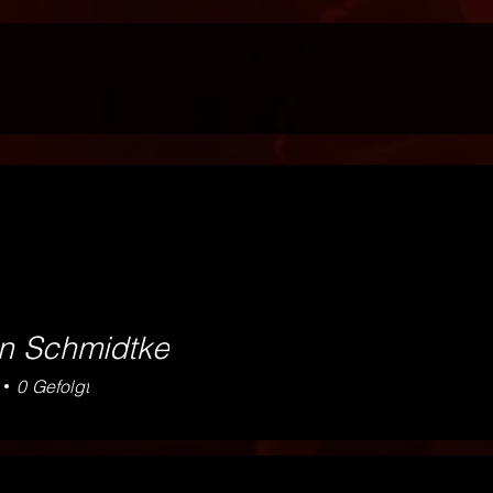
in Schmidtke
0
Gefolgt