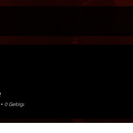
a
0
Gefolgt