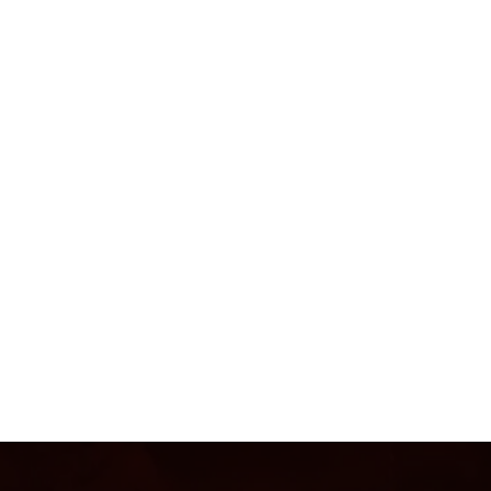
Es gibt noch nichts zu sehen
Wenn dieses Mitglied Infos über sich selbst hinzufügt,
erscheinen diese hier.