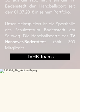
SC aus der HSG hat allein der TV
Badenstedt den Handballsport seit
dem
01.07.2018
in seinem Portfolio.
Unser Heimspielort ist die Sporthalle
des Schulzentrum Badenstedt am
Salzweg. Die Handballsparte des
TV
Hannover-Badenstedt
zählt 300
Mitglieder.
TVHB Teams