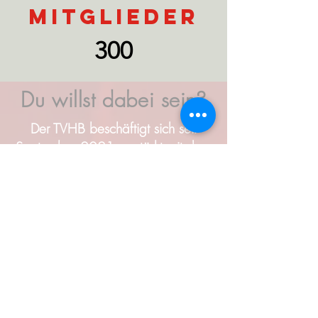
Mitglieder
300
Du willst dabei sein?
Der TVHB beschäftigt sich seit
September 2021 verstärkt mit dem
Thema
Ehrenamtsmanagement
.
Wir haben
erkannt, dass die Fälle der
Alltagsaufgaben in unserer Sparte
sowie die Verteilung dieser auf
wenige Schultern es uns kaum
ermöglicht, uns ausreichend um die
wichtigste Ressource zu kümmern: