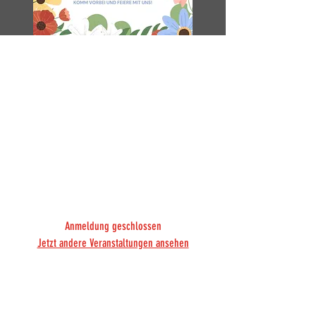
TVHB-Sommerfest 2025
Sa., 28. Juni
  |  
Hannover
Freut euch auf ein abwechslungsreiches
Programm, das für die ganze Familie etwas
zu bieten hat! Neben Gesprächen, Infos
vom Team Ehrenamt sowie dem
Förderverein und einem Spaß- und
Spielprogramm erwarten euch.
Anmeldung geschlossen
Jetzt andere Veranstaltungen ansehen
Zeit & Ort