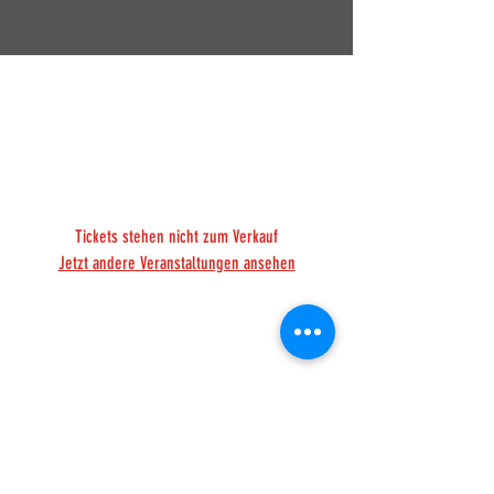
Heimspiel 3. Liga -
Buxtehuder SV
Sa., 21. Feb.
  |  
Salzweg 30
Tickets stehen nicht zum Verkauf
Jetzt andere Veranstaltungen ansehen
Zeit & Ort
21. Feb. 2026, 19:00
Salzweg 30, Salzweg 30, 30455 Hannover,
Deutschland