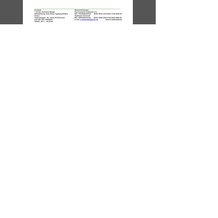
Einladung zur
Jahreshauptversammlung der
Handballsparte des TV
Badenstedt
Mi., 04. Feb.
  |  
Hannover
Datum: 04.02.2026 um 18:30 Uhr
Ort: Sporthalle IGS Badenstedt, Salzweg 30,
30455 Hannover
Zeit & Ort
04. Feb. 2026, 18:30 – 20:00
Hannover, Salzweg 30, 30455 Hannover,
Deutschland