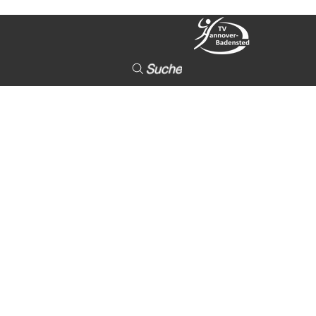
Suche
 Aldekerk
eiten,
erlage