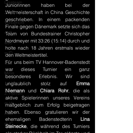
Ligateam
Juniorinnen haben bei der 
Weltmeisterschaft in China Geschichte 
Juniorteam
geschrieben. In einem packenden 
Vorbericht
Finale gegen Dänemark setzte sich das 
wJB
Team von Bundestrainer Christopher 
Nordmeyer mit 33:26 (15:14) durch und 
wJC
holte nach 18 Jahren erstmals wieder 
wJD
den Weltmeistertitel.
Für uns beim TV Hannover-Badenstedt 
wJE
war dieses Turnier ein ganz 
Minis
besonderes Erlebnis. Wir sind 
1. Herren
unglaublich stolz auf 
Emma 
Niemann
 und 
Chiara Rohr
, die als 
2. Herren
aktive Spielerinnen unseres Vereins 
mJA
maßgeblich zum Erfolg beigetragen 
haben. Ebenso gratulieren wir der 
mJB
ehemaligen Badenstedterin 
Lina 
mJC
Steinecke
, die während des Turniers 