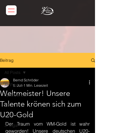
Beitrag
All Posts
Bernd Schröder
All Posts
5. Juli
1 Min. Lesezeit
Weltmeister! Unsere
Spielbericht
Talente krönen sich zum
JBLH
U20-Gold
wJA
Der Traum vom WM-Gold ist wahr 
3. Liga
geworden! Unsere deutschen U20-