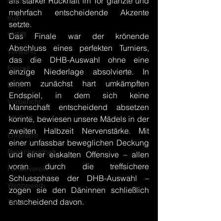
als starker Rückhalt im Tor glänzte und 
mJD
mehrfach entscheidende Akzente 
mJE
setzte.
HVNB
Das Finale war der krönende 
Abschluss eines perfekten Turniers, 
Vorstand
das die DHB-Auswahl ohne eine 
Freizeit
einzige Niederlage absolvierte. In 
einem zunächst hart umkämpften 
DHB
Endspiel, in dem sich keine 
Vorbericht
Mannschaft entscheidend absetzen 
SR Zn/S
konnte, bewiesen unsere Mädels in der 
zweiten Halbzeit Nervenstärke. Mit 
Ehrenamt
einer unfassbar beweglichen Deckung 
Beachhandball
und einer eiskalten Offensive – allen 
voran durch die treffsichere 
Förderverein
Schlussphase der DHB-Auswahl – 
Wettbewerb
zogen sie den Däninnen schließlich 
entscheidend davon.
TVHB