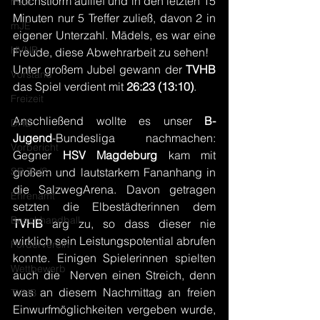
Höchstform auflief und in den letzten 15 
mJD
Minuten nur 5 Treffer zuließ, davon 2 in 
mJE
eigener Unterzahl. Mädels, es war eine 
HVNB
Freude, diese Abwehrarbeit zu sehen!
Unter großem Jubel gewann der 
TVHB 
Vorstand
das Spiel verdient mit
 26:23 (13:10)
.
Freizeit
Anschließend wollte es unser 
B-
DHB
Jugend
-Bundesliga nachmachen: 
Vorbericht
Gegner 
HSV Magdeburg 
kam mit 
SR Zn/S
großem und lautstarkem Fananhang in 
die SalzwegArena. Davon getragen 
Ehrenamt
setzten die Elbestädterinnen dem 
Beachhandball
TVHB 
arg zu, so dass dieser nie 
wirklich sein Leistungspotential abrufen 
Förderverein
konnte. Einigen Spielerinnen spielten 
Wettbewerb
auch die  Nerven einen Streich, denn 
was an diesem Nachmittag an freien 
TVHB
Einwurfmöglichkeiten vergeben wurde, 