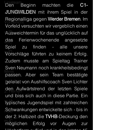
Ligateam
Den Beginn machten die 
C1-
JUNGWILDEN
 mit ihrem Spiel in der 
Juniorteam
Regionalliga gegen 
Werder Bremen
. Im 
Vorbericht
Vorfeld versuchten wir vergeblich einen 
wJB
Ausweichtermin für das unglücklich auf 
das Ferienwochenende angesetzte 
wJC
Spiel zu finden - alle unsere 
wJD
Vorschläge führten zu keinem Erfolg. 
Zudem musste am Spieltag Trainer 
wJE
Sven Neumann noch krankheitsbedingt 
Minis
passen. Aber sein Team bestätigte 
1. Herren
geleitet von Aushilfscoach Sven Lichter 
den Aufwärtstrend der letzten Spiele 
2. Herren
und biss sich auch in diese Partie. Ein 
mJA
typisches Jugendspiel mit zahlreichen 
Schwankungen entwickelte sich - bis in 
mJB
der 2. Halbzeit die 
TVHB
-Deckung den 
mJC
möglichen Erfolg vor Augen zur 