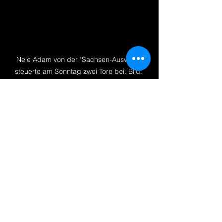
Nele Adam von der "Sachsen-Auswahl" 
steuerte am Sonntag zwei Tore bei. Bild: 
Marko Unger
Alle ansehen
Aktuelle Beiträge