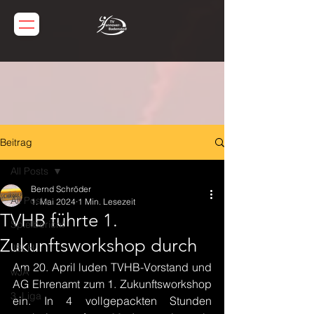
Beitrag
All Posts
Bernd Schröder
All Posts
1. Mai 2024
1 Min. Lesezeit
TVHB führte 1.
Spielbericht
Zukunftsworkshop durch
JBLH
Am 20. April luden TVHB-Vorstand und 
wJA
AG Ehrenamt zum 1. Zukunftsworkshop 
3. Liga
ein. In 4 vollgepackten Stunden 