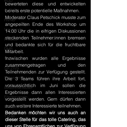
mJD
bewerteten diese und entwickelten 
mJE
bereits erste potentielle Maßnahmen.
Moderator Claus Petschick musste zum 
HVNB
angepeilten Ende des Workshop um 
Vorstand
14:00 Uhr die in eifrigen Diskussionen 
steckenden Teilnehmer:innen bremsen 
Freizeit
und bedankte sich für die fruchtbare 
DHB
Mitarbeit.
Inzwischen wurden alle Ergebnisse 
Vorbericht
zusammengetragen und den 
SR Zn/S
Teilnehmenden zur Verfügung gestellt. 
Ehrenamt
Die 3 Teams führen ihre Arbeit fort, 
voraussichtlich im Juni sollen die 
Beachhandball
Ergebnisse dann allen Interessierten 
Förderverein
vorgestellt werden. Gern dürfen dann 
auch weitere Interessierte teilnehmen.
Wettbewerb
Bedanken möchten wir uns auch an 
TVHB
dieser Stelle für das tolle Catering, das 
uns von Ehrenamtlichen zur Verfügung 