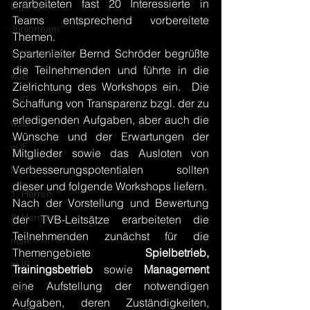
erarbeiteten fast 20 Interessierte in 
Ligateam
Teams entsprechend vorbereitete 
Juniorteam
Themen.
Vorbericht
Spartenleiter Bernd Schröder begrüßte 
die Teilnehmenden und führte in die 
wJB
Zielrichtung des Workshops ein.  Die 
wJC
Schaffung von Transparenz bzgl. der zu 
erledigenden Aufgaben, aber auch die 
wJD
Wünsche und der Erwartungen der 
wJE
Mitglieder sowie das Ausloten von 
Verbesserungspotentialen sollten 
Minis
dieser und folgende Workshops liefern.
1. Herren
Nach der Vorstellung und Bewertung 
2. Herren
der TVB-Leitsätze erarbeiteten die 
Teilnehmenden zunächst für die 
mJA
Themengebiete 
Spielbetrieb, 
mJB
Trainingsbetrieb
 sowie 
Management 
eine Aufstellung der notwendigen 
mJC
Aufgaben, deren Zuständigkeiten, 