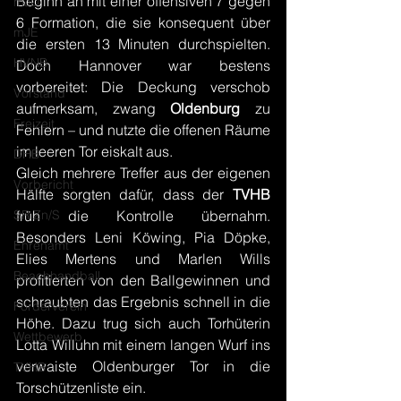
Beginn an mit einer offensiven 7 gegen 
mJD
6 Formation, die sie konsequent über 
mJE
die ersten 13 Minuten durchspielten. 
HVNB
Doch Hannover war bestens 
vorbereitet: Die Deckung verschob 
Vorstand
aufmerksam, zwang 
Oldenburg 
zu 
Freizeit
Fehlern – und nutzte die offenen Räume 
im leeren Tor eiskalt aus.
DHB
Gleich mehrere Treffer aus der eigenen 
Vorbericht
Hälfte sorgten dafür, dass der 
TVHB 
SR Zn/S
früh die Kontrolle übernahm. 
Besonders Leni Köwing, Pia Döpke, 
Ehrenamt
Elies Mertens und Marlen Wills 
Beachhandball
profitierten von den Ballgewinnen und 
schraubten das Ergebnis schnell in die 
Förderverein
Höhe. Dazu trug sich auch Torhüterin 
Wettbewerb
Lotta Willuhn mit einem langen Wurf ins 
verwaiste Oldenburger Tor in die 
TVHB
Torschützenliste ein.