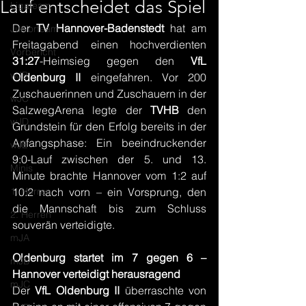
Lauf entscheidet das Spiel
Ligateam
Der 
TV Hannover-Badenstedt
 hat am 
Juniorteam
Freitagabend einen hochverdienten 
Vorbericht
31:27
-Heimsieg gegen den 
VfL 
wJB
Oldenburg II 
eingefahren. Vor 200 
Zuschauerinnen und Zuschauern in der 
wJC
SalzwegArena legte der 
TVHB 
den 
wJD
Grundstein für den Erfolg bereits in der 
Anfangsphase: Ein beeindruckender 
wJE
9:0-Lauf zwischen der 5. und 13. 
Minis
Minute brachte Hannover vom 1:2 auf 
1. Herren
10:2 nach vorn – ein Vorsprung, den 
die Mannschaft bis zum Schluss 
2. Herren
souverän verteidigte.
mJA
Oldenburg startet im 7 gegen 6 – 
mJB
Hannover verteidigt herausragend
mJC
Der 
VfL Oldenburg II
 überraschte von 