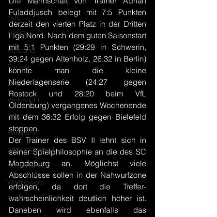
Die Mannschaft von Trainer Adrian 
mJD
Fuladdjusch belegt mit 7:5 Punkten 
mJE
derzeit den vierten Platz in der Dritten 
HVNB
Liga Nord. Nach dem guten Saisonstart 
mit 5:1 Punkten (29:29 in Schwerin, 
Vorstand
39:24 gegen Altenholz, 26:32 in Berlin) 
Freizeit
konnte man die kleine 
Niederlagenserie (24:27 gegen 
DHB
Rostock und 28:20 beim VfL 
Vorbericht
Oldenburg) vergangenes Wochenende 
SR Zn/S
mit dem 36:32 Erfolg gegen Bielefeld 
stoppen.
Ehrenamt
Der Trainer des BSV II lehnt sich in 
Beachhandball
seiner Spielphilosophie an die des SC 
Magdeburg an. Möglichst viele 
Förderverein
Abschlüsse sollen in der Nahwurfzone 
Wettbewerb
erfolgen, da dort die Treffer-
wahrscheinlichkeit deutlich höher ist. 
TVHB
Daneben wird ebenfalls das 