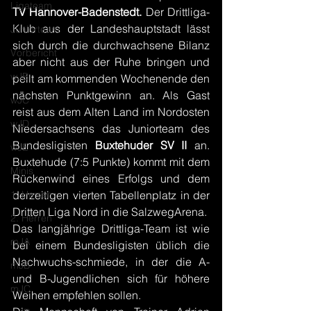
Ligateam
TV Hannover-Badenstedt.
 Der Drittliga-
Klub aus der Landeshauptstadt lässt 
Juniorteam
sich durch die durchwachsene Bilanz 
Vorbericht
aber nicht aus der Ruhe bringen und 
wJB
peilt am kommenden Wochenende den 
nächsten Punktgewinn an. Als Gast 
wJC
reist aus dem Alten Land im Nordosten 
wJD
Niedersachsens das Juniorteam des 
Bundesligisten 
Buxtehuder SV II
 an. 
wJE
Buxtehude (7:5 Punkte) kommt mit dem 
Minis
Rückenwind eines Erfolgs und dem 
1. Herren
derzeitigen vierten Tabellenplatz in der 
Dritten Liga Nord in die SalzwegArena.
2. Herren
Das langjährige Drittliga-Team ist wie 
mJA
bei einem Bundesligisten üblich die 
Nachwuchs-schmiede, in der die A- 
mJB
und B-Jugendlichen sich für höhere 
mJC
Weihen empfehlen sollen.