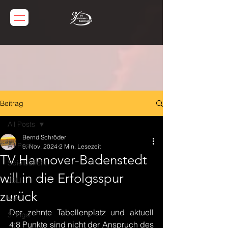
Beitrag
All Posts
Bernd Schröder
All Posts
9. Nov. 2024
2 Min. Lesezeit
TV Hannover-Badenstedt
Spielbericht
will in die Erfolgsspur
JBLH
zurück
wJA
Der zehnte Tabellenplatz und aktuell 
3. Liga
4:8 Punkte sind nicht der Anspruch des 