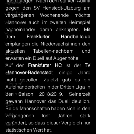
nachzulegen. Nach dem starken Auftritt 
Ligateam
gegen den SV Henstedt-Ulzburg am 
Juniorteam
vergangenen Wochenende möchte 
Hannover auch im zweiten Heimspiel 
Vorbericht
nacheinander daran anknüpfen. Mit 
wJB
dem 
Frankfurter Handballclub
wJC
empfangen die Niedersachsinnen den 
aktuellen Tabellen-nachbarn und 
wJD
erwarten ein Duell auf Augenhöhe.  
wJE
Auf den
 Frankfurter HC
 ist der 
TV 
Hannover-Badensted
t einige Jahre 
Minis
nicht getroffen. Zuletzt gab es ein 
1. Herren
Aufeinandertreffen in der Dritten Liga in 
der Saison 2018/2019. Seinerzeit 
2. Herren
gewann Hannover das Duell deutlich. 
mJA
Beide Mannschaften haben sich in den 
mJB
vergangenen fünf Jahren stark 
verändert, so dass dieser Vergleich nur 
mJC
statistischen Wert hat.