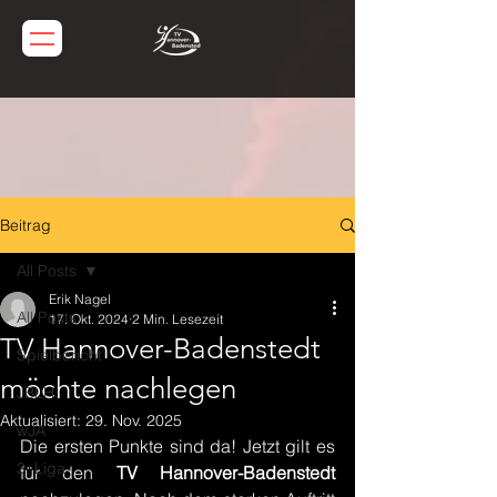
Beitrag
All Posts
Erik Nagel
All Posts
17. Okt. 2024
2 Min. Lesezeit
TV Hannover-Badenstedt
Spielbericht
möchte nachlegen
JBLH
Aktualisiert:
29. Nov. 2025
wJA
Die ersten Punkte sind da! Jetzt gilt es 
3. Liga
für den 
TV Hannover-Badenstedt 