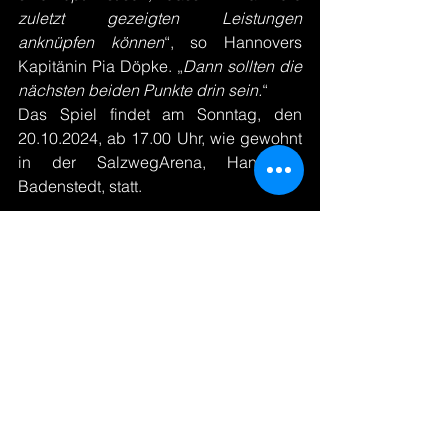
zuletzt gezeigten Leistungen 
anknüpfen können
“, so Hannovers 
Kapitänin Pia Döpke. „
Dann sollten die 
nächsten beiden Punkte drin sein.
“
Das Spiel findet am Sonntag, den 
20.10.2024, ab 17.00 Uhr, wie gewohnt 
in der SalzwegArena, Hannover-
Badenstedt, statt. 
Alle ansehen
Aktuelle Beiträge