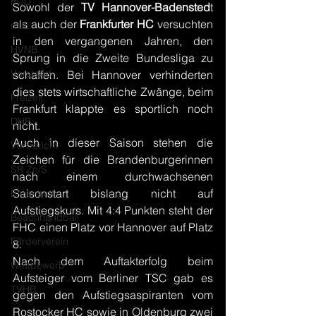
mJD
Sowohl der 
TV Hannover-Badensted
t 
als auch der 
Frankfurter HC
 versuchten 
mJE
in den vergangenen Jahren, den 
HVNB
Sprung in die Zweite Bundesliga zu 
Vorstand
schaffen. Bei Hannover verhinderten 
dies stets wirtschaftliche Zwänge, beim 
Freizeit
Frankfurt klappte es sportlich noch 
DHB
nicht.
Auch in dieser Saison stehen die 
Vorbericht
Zeichen für die Brandenburgerinnen 
SR Zn/S
nach einem durchwachsenen 
Saisonstart bislang nicht auf 
Ehrenamt
Aufstiegskurs. Mit 4:4 Punkten steht der 
Beachhandball
FHC einen Platz vor Hannover auf Platz 
Förderverein
8.
Nach dem Auftakterfolg beim 
Wettbewerb
Aufsteiger vom Berliner TSC gab es 
TVHB
gegen den Aufstiegsaspiranten vom 
Rostocker HC sowie in Oldenburg zwei 