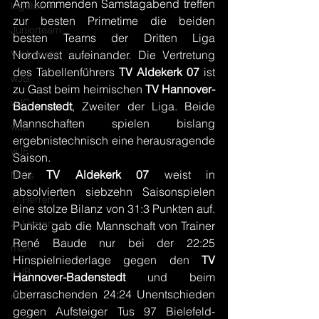
Am kommenden Samstagabend treffen 
Ligateam
zur besten Primetime die beiden 
Juniorteam
besten Teams der Dritten Liga 
Vorbericht
Nordwest aufeinander. Die Vertretung 
des Tabellenführers 
TV Aldekerk 07
 ist 
wJB
zu Gast beim heimischen 
TV Hannover-
wJC
Badenstedt
, Zweiter der Liga. Beide 
Mannschaften spielen bislang 
wJD
ergebnistechnisch eine herausragende 
wJE
Saison.
Der 
TV Aldekerk 07
 weist in 
Minis
absolvierten siebzehn Saisonspielen 
1. Herren
eine stolze Bilanz von 31:3 Punkten auf. 
2. Herren
Punkte gab die Mannschaft von Trainer 
René Baude nur bei der 22:25 
mJA
Hinspielniederlage gegen den 
TV 
mJB
Hannover-Badenstedt
 und beim 
überraschenden 24:24 Unentschieden 
mJC
gegen Aufsteiger Tus 97 Bielefeld-