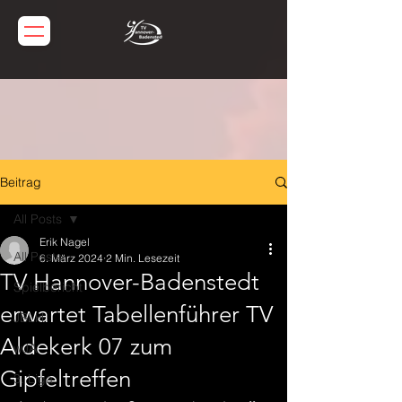
Beitrag
All Posts
Erik Nagel
All Posts
6. März 2024
2 Min. Lesezeit
TV Hannover-Badenstedt
Spielbericht
erwartet Tabellenführer TV
JBLH
Aldekerk 07 zum
wJA
Gipfeltreffen
3. Liga