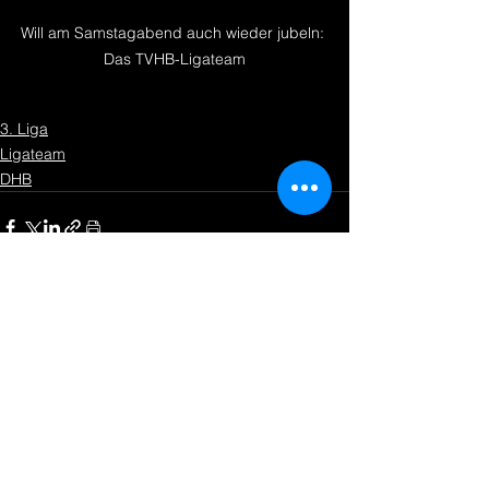
Will am Samstagabend auch wieder jubeln: 
Das TVHB-Ligateam
3. Liga
Ligateam
DHB
Alle ansehen
Aktuelle Beiträge