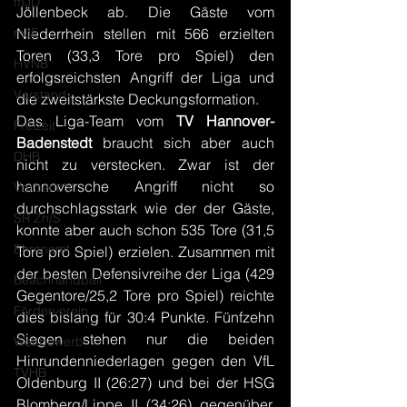
mJD
Jöllenbeck ab. Die Gäste vom 
mJE
Niederrhein stellen mit 566 erzielten 
Toren (33,3 Tore pro Spiel) den 
HVNB
erfolgsreichsten Angriff der Liga und 
Vorstand
die zweitstärkste Deckungsformation.
Das Liga-Team vom 
TV Hannover-
Freizeit
Badenstedt
 braucht sich aber auch 
DHB
nicht zu verstecken. Zwar ist der 
hannoversche Angriff nicht so 
Vorbericht
durchschlagsstark wie der der Gäste, 
SR Zn/S
konnte aber auch schon 535 Tore (31,5 
Ehrenamt
Tore pro Spiel) erzielen. Zusammen mit 
der besten Defensivreihe der Liga (429 
Beachhandball
Gegentore/25,2 Tore pro Spiel) reichte 
Förderverein
dies bislang für 30:4 Punkte. Fünfzehn 
Siegen stehen nur die beiden 
Wettbewerb
Hinrundenniederlagen gegen den VfL 
TVHB
Oldenburg II (26:27) und bei der HSG 
Blomberg/Lippe II (34:26) gegenüber. 