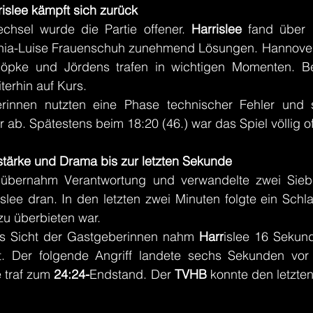
rislee kämpft sich zurück
hsel wurde die Partie offener. 
Harrislee 
fand über L
hia-Luise Frauenschuh zunehmend Lösungen. Hannover 
öpke und Jördens trafen in wichtigen Momenten. Bei
terhin auf Kurs.
rinnen nutzten eine Phase technischer Fehler und 
 ab. Spätestens beim 18:20 (46.) war das Spiel völlig of
tärke und Drama bis zur letzten Sekunde
 übernahm Verantwortung und verwandelte zwei Siebe
slee dran. In den letzten zwei Minuten folgte ein Schl
u überbieten war.
 Sicht der Gastgeberinnen nahm 
Harr
islee 16 Sekund
ut. Der folgende Angriff landete sechs Sekunden vo
 traf zum
 24:24-
Endstand. Der 
TVHB 
konnte den letzten