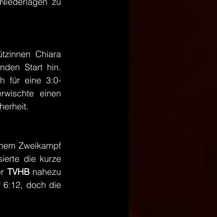
iederlagen zu 
tzinnen Chiara 
den Start hin. 
h für eine 3:0-
wischte einen 
herheit.
einem Zweikampf 
erte die kurze 
r 
TVHB 
nahezu 
 6:12, doch die 