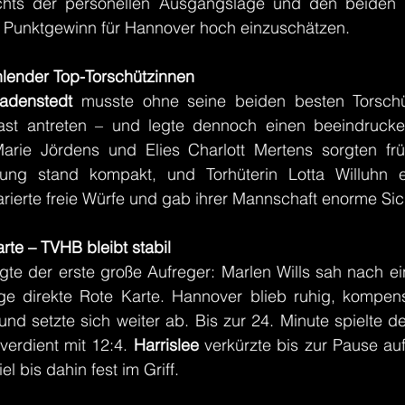
chts der personellen Ausgangslage und den beiden N
r Punktgewinn für Hannover hoch einzuschätzen.
fehlender Top-Torschützinnen
adenstedt
 musste ohne seine beiden besten Torschü
st antreten – und legte dennoch einen beeindrucken
Marie Jördens und Elies Charlott Mertens sorgten frü
ng stand kompakt, und Torhüterin Lotta Willuhn er
rierte freie Würfe und gab ihrer Mannschaft enorme Sic
te – TVHB bleibt stabil
olgte der erste große Aufreger: Marlen Wills sah nach 
ge direkte Rote Karte. Hannover blieb ruhig, kompensi
nd setzte sich weiter ab. Bis zur 24. Minute spielte de
 verdient mit 12:4. 
Harrislee 
verkürzte bis zur Pause auf
l bis dahin fest im Griff. 