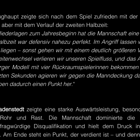
ughaupt zeigte sich nach dem Spiel zufrieden mit der R
aber mit dem Verlauf der zweiten Halbzeit:
ederlagen zum Jahresbeginn hat die Mannschaft eine s
albzeit war defensiv nahezu perfekt. Im Angriff lassen wi
liegen – sonst gehen wir mit einem deutlich größeren V
enwechsel verlieren wir unseren Spielfluss, und das An
rger Modell mit vier Rückraumspielerinnen bekommen wi
etzten Sekunden agieren wir gegen die Manndeckung da
ben dadurch einen Punkt her
.“
adenstedt
 zeigte eine starke Auswärtsleistung, besond
Rohr und Rast. Die Mannschaft dominierte die er
ragwürdige Disqualifikation und hielt dem Druck in 
 Am Ende steht ein Punkt, der verdient ist – und denn