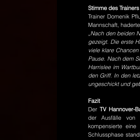
Stimme des Trainers
Trainer Domenik Pfl
Mannschaft, haderte 
„
Nach den beiden Ni
gezeigt. Die erste H
viele klare Chancen 
Pause. Nach dem Seit
Harrislee im Wartbu
den Griff. In den l
ungeschickt und ge
Fazit
Der 
TV Hannover-B
der Ausfälle von 
kompensierte eine f
Schlussphase stand.