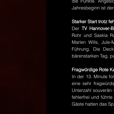
die Punkte. Angesi
Jahresbeginn ist de
Starker Start trotz 
Der 
TV Hannover-B
Rohr und Saskia Ra
Marlen Wills, Jule-
Führung. Die Decku
bärenstarken Tag, pa
Fragwürdige Rote Kar
In der 13. Minute f
eine sehr fragwürdi
Unterzahl souverän u
fehlerfrei und führte
Gäste hatten das Spie