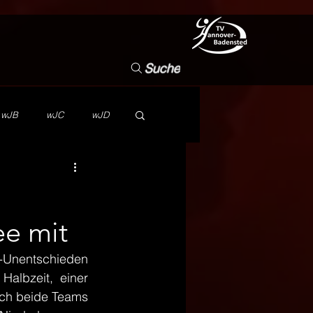
Suche
wJB
wJC
wJD
NB
Vorstand
ee mit
Wettbewerb
TVHB
Unentschieden 
albzeit, einer 
ich beide Teams 