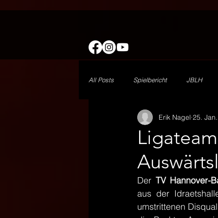
All Posts
Spielbericht
JBLH
Erik Nagel
25. Jan.
wJE
Minis
1. Herren
Ligateam
Auswärtsl
Freizeit
DHB
Vorbericht
Der 
TV Hannover-B
aus der Idraetshall
umstrittenen Disqual