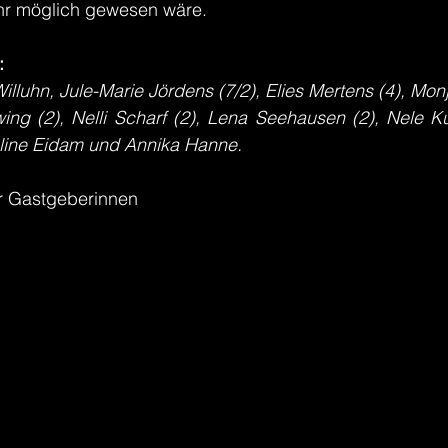
ehr möglich gewesen wäre.
:
illuhn, Jule-Marie Jördens (7/2), Elies Mertens (4), Monj
ing (2), Nelli Scharf (2), Lena Seehausen (2), Nele Ku
uline Eidam und Annika Hanne.
r Gastgeberinnen