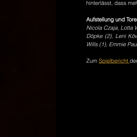
hinterlässt, dass m
Aufstellung und Tore
Nicola Czaja, Lotta W
Döpke (2), Leni Köw
Wills (1), Emmie Pa
Zum 
Spielbericht 
de