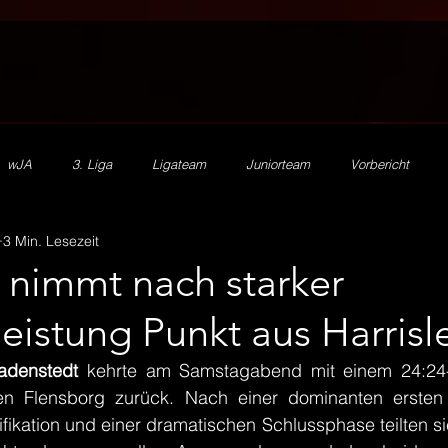
wJA
3. Liga
Ligateam
Juniorteam
Vorbericht
3 Min. Lesezeit
2. Herren
mJA
mJB
mJC
mJD
mJE
HV
 nimmt nach starker
eistung Punkt aus Harrisl
SR Zn/S
Ehrenamt
Beachhandball
Förderverein
adenstedt
 kehrte am Samstagabend mit einem 24:24-
en Flensborg zurück. Nach einer dominanten ersten H
ifikation und einer dramatischen Schlussphase teilten s