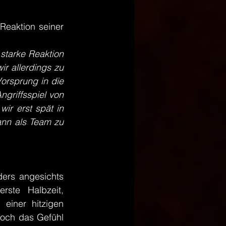
eaktion seiner 
tarke Reaktion 
r allerdings zu 
orsprung in die 
griffsspiel von 
r erst spät in 
nn als Team zu 
ers angesichts 
ste Halbzeit, 
einer hitzigen 
och das Gefühl 