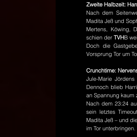
Zweite Halbzeit: Har
Nach dem Seitenwec
Madita Jeß und Sop
Mertens, Köwing, D
schien der 
TVH
B wei
Doch die Gastgebe
Vorsprung Tor um Tor
Crunchtime: Nervens
Jule-Marie Jördens
Dennoch blieb Harri
an Spannung kaum z
Nach dem 23:24 aus
sein letztes Timeo
Madita Jeß – und die
im Tor unterbringen. 