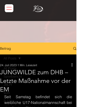
Beitrag
All Posts
24. Juli 2023
1 Min. Lesezeit
All Posts
JUNGWILDE zum DHB –
Spielbericht
Letzte Maßnahme vor der
JBLH
EM
wJA
Seit Samstag befindet sich die 
3. Liga
weibliche U17-Nationalmannschaft bei 