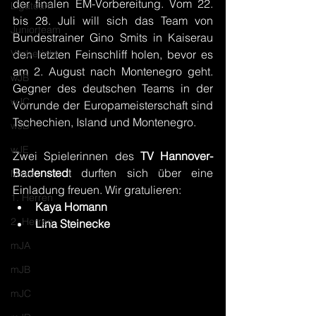
der finalen EM-Vorbereitung. Vom 22. 
Ligateam
bis 28. Juli will sich das Team von 
Juniorteam
Bundestrainer Gino Smits in Kaiserau 
Vorbericht
den letzten Feinschliff holen, bevor es 
am 2. August nach Montenegro geht. 
wJB
Gegner des deutschen Teams in der 
wJC
Vorrunde der Europameisterschaft sind 
Tschechien, Island und Montenegro.
wJD
wJE
Zwei Spielerinnen des 
TV Hannover-
Badensted
t durften sich über eine 
Minis
Einladung freuen. Wir gratulieren:
1. Herren
Kaya Homann
2. Herren
Lina Steinecke
mJA
mJB
mJC