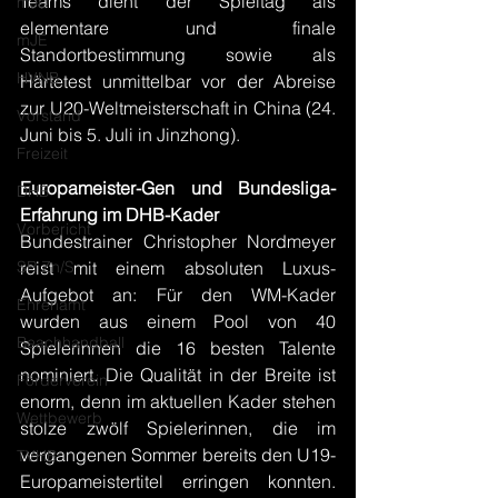
Teams dient der Spieltag als 
mJD
elementare und finale 
mJE
Standortbestimmung sowie als 
HVNB
Härtetest unmittelbar vor der Abreise 
zur U20-Weltmeisterschaft in China (24. 
Vorstand
Juni bis 5. Juli in Jinzhong).
Freizeit
Europameister-Gen und Bundesliga-
DHB
Erfahrung im DHB-Kader
Vorbericht
Bundestrainer Christopher Nordmeyer 
SR Zn/S
reist mit einem absoluten Luxus-
Aufgebot an: Für den WM-Kader 
Ehrenamt
wurden aus einem Pool von 40 
Beachhandball
Spielerinnen die 16 besten Talente 
nominiert. Die Qualität in der Breite ist 
Förderverein
enorm, denn im aktuellen Kader stehen 
Wettbewerb
stolze zwölf Spielerinnen, die im 
vergangenen Sommer bereits den U19-
TVHB
Europameistertitel erringen konnten. 