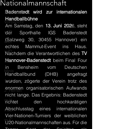
Nationalmannschaft
Ligateam
Badenstedt wird zur internationalen 
Juniorteam
Handballbühne
Vorbericht
Am Samstag, den 
13. Juni 202
6, steht 
wJB
der Sporthalle IGS Badenstedt 
(Salzweg 30, 30455 Hannover) ein 
wJC
echtes Mammut-Event ins Haus. 
wJD
Nachdem die Verantwortlichen des 
TV 
Hannover-Badenstedt
 beim Final Four 
wJE
in Bensheim vom Deutschen 
Minis
Handballbund (DHB) angefragt 
1. Herren
wurden, zögerte der Verein trotz des 
enormen organisatorischen Aufwands 
2. Herren
nicht lange. Das Ergebnis: Badenstedt 
mJA
richtet den hochkarätigen 
Abschlusstag eines internationalen 
mJB
Vier-Nationen-Turniers der weiblichen 
mJC
U20-Nationalmannschaften aus. Für die 