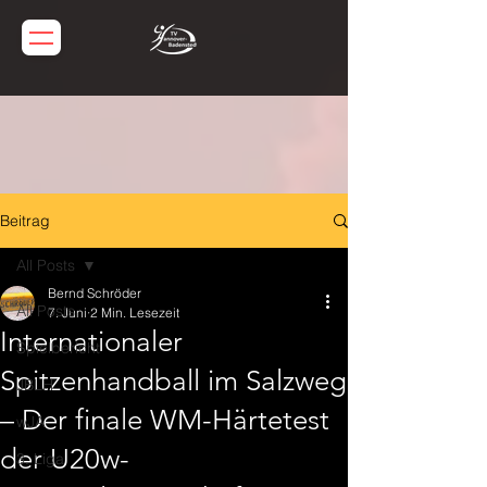
Beitrag
All Posts
Bernd Schröder
All Posts
7. Juni
2 Min. Lesezeit
Internationaler
Spielbericht
Spitzenhandball im Salzweg
JBLH
– Der finale WM-Härtetest
wJA
der U20w-
3. Liga