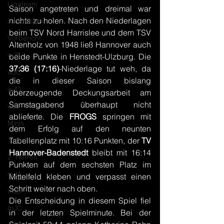
Ligateam
Saison angetreten und dreimal war 
nichts zu holen. Nach den Niederlagen 
Juniorteam
beim TSV Nord Harrislee und dem TSV 
Vorbericht
Altenholz von 1948 ließ Hannover auch 
wJB
beide Punkte in Henstedt-Ulzburg. Die 
37:36 (17:16)
-Niederlage tut weh, da 
wJC
die in dieser Saison bislang 
wJD
überzeugende Deckungsarbeit am 
Samstagabend überhaupt nicht 
wJE
ablieferte. Die 
FROGS 
springen mit 
Minis
dem Erfolg auf den neunten 
1. Herren
Tabellenplatz mit 10:16 Punkten, der 
TV 
Hannover-Badenstedt 
bleibt mit 16:14 
2. Herren
Punkten auf dem sechsten Platz im 
mJA
Mittelfeld kleben und verpasst einen 
Schritt weiter nach oben.
mJB
Die Entscheidung in diesem Spiel fiel 
mJC
in der letzten Spielminute. Bei der 