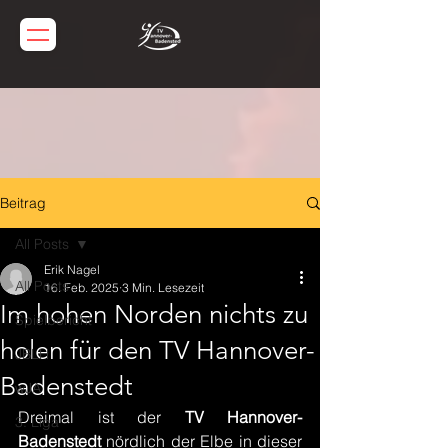
Beitrag
All Posts
Erik Nagel
All Posts
16. Feb. 2025
3 Min. Lesezeit
Im hohen Norden nichts zu
Spielbericht
holen für den TV Hannover-
JBLH
Badenstedt
wJA
Dreimal ist der 
TV Hannover-
3. Liga
Badenstedt
 nördlich der Elbe in dieser 