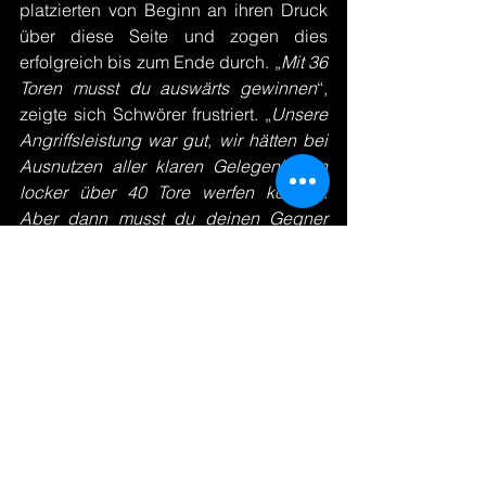
platzierten von Beginn an ihren Druck 
über diese Seite und zogen dies 
erfolgreich bis zum Ende durch. „
Mit 36 
Toren musst du auswärts gewinnen
“, 
zeigte sich Schwörer frustriert. „
Unsere 
Angriffsleistung war gut, wir hätten bei 
Ausnutzen aller klaren Gelegenheiten 
locker über 40 Tore werfen können. 
Aber dann musst du deinen Gegner 
unter 30 Toren halten und das ist uns 
heute überhaupt nicht gelungen.
“