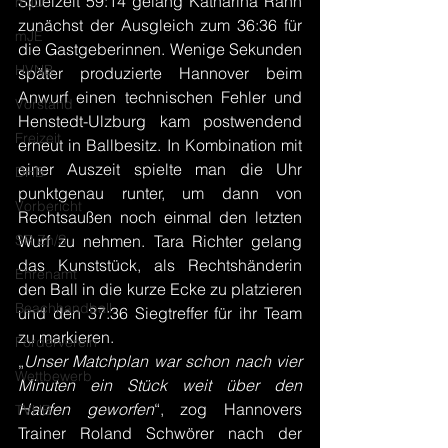
Spielzeit 59:14 gelang Katharina Rahn 
mJD
zunächst der Ausgleich zum 36:36 für 
mJE
die Gastgeberinnen. Wenige Sekunden 
HVNB
später produzierte Hannover beim 
Anwurf einen technischen Fehler und 
Vorstand
Henstedt-Ulzburg kam postwendend 
Freizeit
erneut in Ballbesitz. In Kombination mit 
einer Auszeit spielte man die Uhr 
DHB
punktgenau runter, um dann von 
Vorbericht
Rechtsaußen noch einmal den letzten 
SR Zn/S
Wurf zu nehmen. Tara Richter gelang 
das Kunststück, als Rechtshänderin 
Ehrenamt
den Ball in die kurze Ecke zu platzieren 
Beachhandball
und den 37:36 Siegtreffer für ihr Team 
zu markieren.
Förderverein
„
Unser Matchplan war schon nach vier 
Wettbewerb
Minuten ein Stück weit über den 
Haufen geworfen
“, zog Hannovers 
TVHB
Trainer Roland Schwörer nach der 