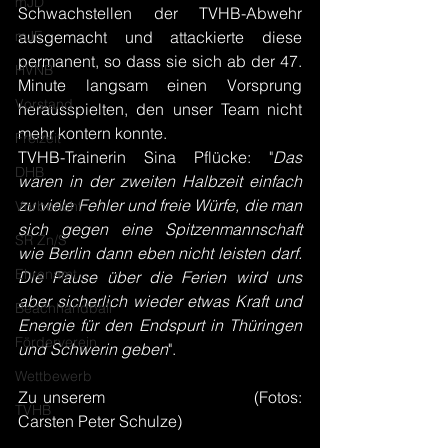
mJD
Schwachstellen der TVHB-Abwehr 
mJE
ausgemacht und attackierte diese 
permanent, so dass sie sich ab der 47. 
HVNB
Minute langsam einen Vorsprung 
Vorstand
herausspielten, den unser Team nicht 
mehr kontern konnte. 
Freizeit
TVHB-Trainerin Sina Pflücke: "
Das 
DHB
waren in der zweiten Halbzeit einfach 
zu viele Fehler und freie Würfe, die man 
Vorbericht
sich gegen eine Spitzenmannschaft 
SR Zn/S
wie Berlin dann eben nicht leisten darf. 
Ehrenamt
Die Pause über die Ferien wird uns 
aber sicherlich wieder etwas Kraft und 
Beachhandball
Energie für den Endspurt in Thüringen 
Förderverein
und Schwerin geben
".
Wettbewerb
Zu unserem 
FLICKR-Fotoalbum
 (Fotos: 
TVHB
Carsten Peter Schulze)