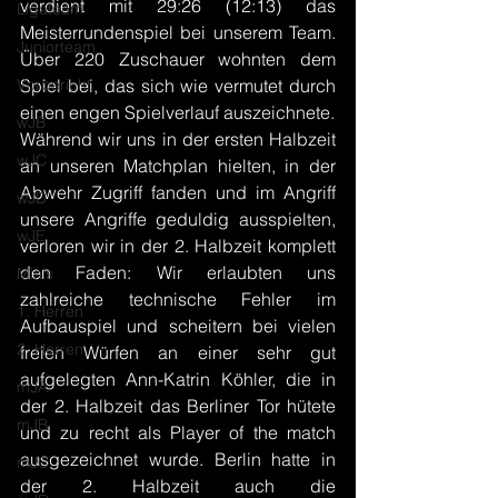
verdient mit 29:26 (12:13) das 
Ligateam
Meisterrundenspiel bei unserem Team. 
Juniorteam
Über 220 Zuschauer wohnten dem 
Vorbericht
Spiel bei, das sich wie vermutet durch 
einen engen Spielverlauf auszeichnete.
wJB
Während wir uns in der ersten Halbzeit 
wJC
an unseren Matchplan hielten, in der 
Abwehr Zugriff fanden und im Angriff 
wJD
unsere Angriffe geduldig ausspielten, 
wJE
verloren wir in der 2. Halbzeit komplett 
den Faden: Wir erlaubten uns 
Minis
zahlreiche technische Fehler im 
1. Herren
Aufbauspiel und scheitern bei vielen 
2. Herren
freien Würfen an einer sehr gut 
aufgelegten Ann-Katrin Köhler, die in 
mJA
der 2. Halbzeit das Berliner Tor hütete 
mJB
und zu recht als Player of the match 
ausgezeichnet wurde. Berlin hatte in 
mJC
der 2. Halbzeit auch die 