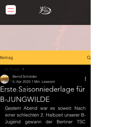
Beitrag
All Posts
Bernd Schröder
All Posts
5. Apr. 2025
1 Min. Lesezeit
Erste Saisonniederlage für
Spielbericht
B-JUNGWILDE
JBLH
Gestern Abend war es soweit: Nach 
wJA
einer schlechten 2. Halbzeit unserer B-
3. Liga
Jugend gewann der Berliner TSC 